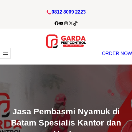
Lewati
0812 8009 2223
ke
konten
Facebook
YouTube
Instagram
X
TikTok
ORDER NOW
Jasa Pembasmi Nyamuk di
Batam Spesialis Kantor dan