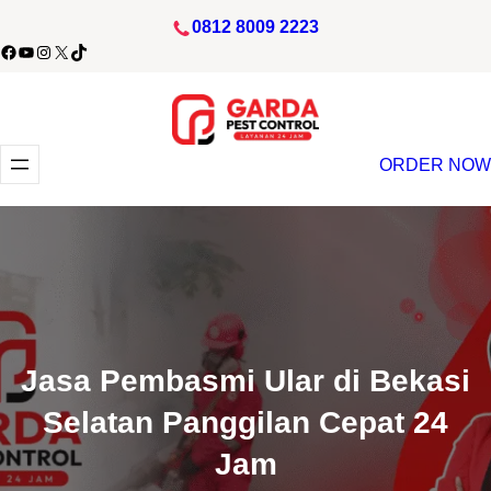
Lewati
0812 8009 2223
ke
acebook
YouTube
Instagram
X
TikTok
konten
ORDER NOW
Jasa Pembasmi Ular di Bekasi
Selatan Panggilan Cepat 24
Jam