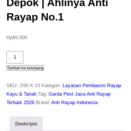
Depok | Ahlinya Anti
Rayap No.1
Rp
65.000
K
u
Tambah ke keranjang
a
n
SKU:
JSR K 23
Kategori:
Layanan Pembasmi Rayap
t
Kayu & Tanah
Tag:
Garda Pest Jasa Anti Rayap
i
Terbaik 2026
Brand:
Anti Rayap Indonesia
t
a
s
Deskripsi