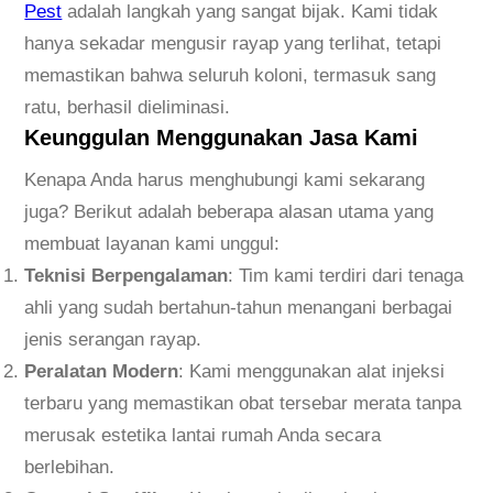
n
Pest
adalah langkah yang sangat bijak. Kami tidak
t
hanya sekadar mengusir rayap yang terlihat, tetapi
i
memastikan bahwa seluruh koloni, termasuk sang
R
ratu, berhasil dieliminasi.
a
Keunggulan Menggunakan Jasa Kami
y
Kenapa Anda harus menghubungi kami sekarang
a
juga? Berikut adalah beberapa alasan utama yang
p
membuat layanan kami unggul:
N
Teknisi Berpengalaman
: Tim kami terdiri dari tenaga
o
ahli yang sudah bertahun-tahun menangani berbagai
.
jenis serangan rayap.
1
Peralatan Modern
: Kami menggunakan alat injeksi
terbaru yang memastikan obat tersebar merata tanpa
merusak estetika lantai rumah Anda secara
berlebihan.