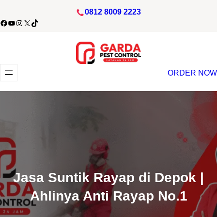
Lewati
0812 8009 2223
ke
acebook
YouTube
Instagram
X
TikTok
konten
ORDER NOW
Jasa Suntik Rayap di Depok |
Ahlinya Anti Rayap No.1