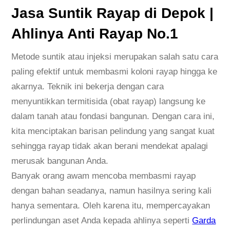
i
Jasa Suntik Rayap di Depok |
D
Ahlinya Anti Rayap No.1
e
p
Metode suntik atau injeksi merupakan salah satu cara
o
paling efektif untuk membasmi koloni rayap hingga ke
k
akarnya. Teknik ini bekerja dengan cara
|
menyuntikkan termitisida (obat rayap) langsung ke
A
dalam tanah atau fondasi bangunan. Dengan cara ini,
h
kita menciptakan barisan pelindung yang sangat kuat
l
sehingga rayap tidak akan berani mendekat apalagi
i
merusak bangunan Anda.
n
Banyak orang awam mencoba membasmi rayap
y
dengan bahan seadanya, namun hasilnya sering kali
a
hanya sementara. Oleh karena itu, mempercayakan
A
perlindungan aset Anda kepada ahlinya seperti
Garda