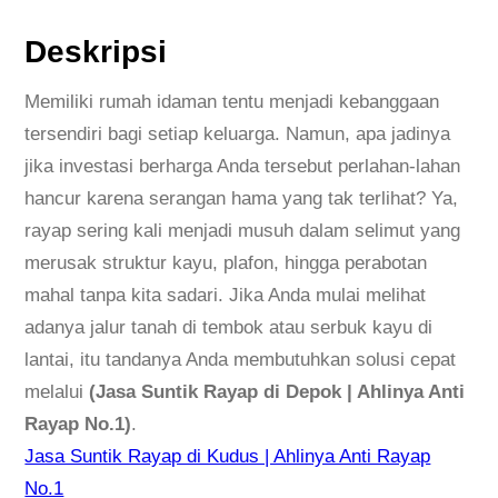
J
a
Deskripsi
s
a
Memiliki rumah idaman tentu menjadi kebanggaan
S
tersendiri bagi setiap keluarga. Namun, apa jadinya
u
jika investasi berharga Anda tersebut perlahan-lahan
n
hancur karena serangan hama yang tak terlihat? Ya,
t
rayap sering kali menjadi musuh dalam selimut yang
i
merusak struktur kayu, plafon, hingga perabotan
k
mahal tanpa kita sadari. Jika Anda mulai melihat
R
adanya jalur tanah di tembok atau serbuk kayu di
a
lantai, itu tandanya Anda membutuhkan solusi cepat
y
melalui
(Jasa Suntik Rayap di Depok | Ahlinya Anti
a
Rayap No.1)
.
p
Jasa Suntik Rayap di Kudus | Ahlinya Anti Rayap
d
No.1