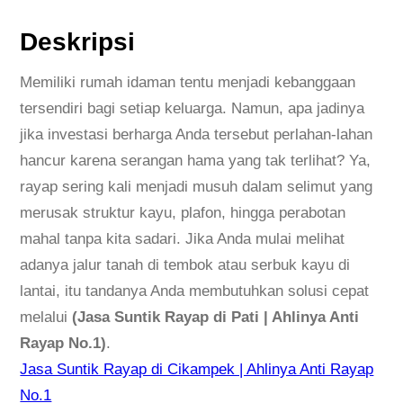
J
a
Deskripsi
s
a
Memiliki rumah idaman tentu menjadi kebanggaan
S
tersendiri bagi setiap keluarga. Namun, apa jadinya
u
jika investasi berharga Anda tersebut perlahan-lahan
n
hancur karena serangan hama yang tak terlihat? Ya,
t
rayap sering kali menjadi musuh dalam selimut yang
i
merusak struktur kayu, plafon, hingga perabotan
k
mahal tanpa kita sadari. Jika Anda mulai melihat
R
adanya jalur tanah di tembok atau serbuk kayu di
a
lantai, itu tandanya Anda membutuhkan solusi cepat
y
melalui
(Jasa Suntik Rayap di Pati | Ahlinya Anti
a
Rayap No.1)
.
p
Jasa Suntik Rayap di Cikampek | Ahlinya Anti Rayap
d
No.1