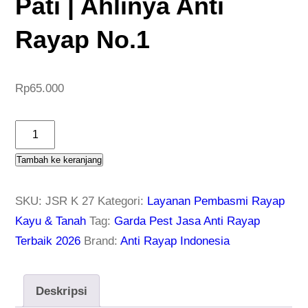
Pati | Ahlinya Anti
Rayap No.1
Rp
65.000
K
u
Tambah ke keranjang
a
n
SKU:
JSR K 27
Kategori:
Layanan Pembasmi Rayap
t
Kayu & Tanah
Tag:
Garda Pest Jasa Anti Rayap
i
Terbaik 2026
Brand:
Anti Rayap Indonesia
t
a
s
Deskripsi