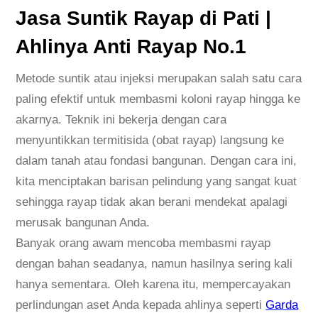
i
Jasa Suntik Rayap di Pati |
P
Ahlinya Anti Rayap No.1
a
t
Metode suntik atau injeksi merupakan salah satu cara
i
paling efektif untuk membasmi koloni rayap hingga ke
|
akarnya. Teknik ini bekerja dengan cara
A
menyuntikkan termitisida (obat rayap) langsung ke
h
dalam tanah atau fondasi bangunan. Dengan cara ini,
l
kita menciptakan barisan pelindung yang sangat kuat
i
sehingga rayap tidak akan berani mendekat apalagi
n
merusak bangunan Anda.
y
Banyak orang awam mencoba membasmi rayap
a
dengan bahan seadanya, namun hasilnya sering kali
A
hanya sementara. Oleh karena itu, mempercayakan
n
perlindungan aset Anda kepada ahlinya seperti
Garda