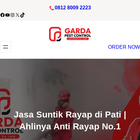
Lewati
0812 8009 2223
ke
acebook
YouTube
Instagram
X
TikTok
konten
ORDER NOW
Jasa Suntik Rayap di Pati |
Ahlinya Anti Rayap No.1