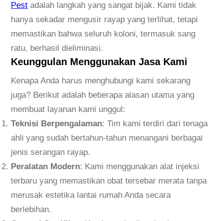
t
Pest
adalah langkah yang sangat bijak. Kami tidak
i
hanya sekadar mengusir rayap yang terlihat, tetapi
R
memastikan bahwa seluruh koloni, termasuk sang
a
ratu, berhasil dieliminasi.
y
Keunggulan Menggunakan Jasa Kami
a
Kenapa Anda harus menghubungi kami sekarang
p
juga? Berikut adalah beberapa alasan utama yang
N
membuat layanan kami unggul:
o
Teknisi Berpengalaman
: Tim kami terdiri dari tenaga
.
ahli yang sudah bertahun-tahun menangani berbagai
1
jenis serangan rayap.
Peralatan Modern
: Kami menggunakan alat injeksi
terbaru yang memastikan obat tersebar merata tanpa
merusak estetika lantai rumah Anda secara
berlebihan.