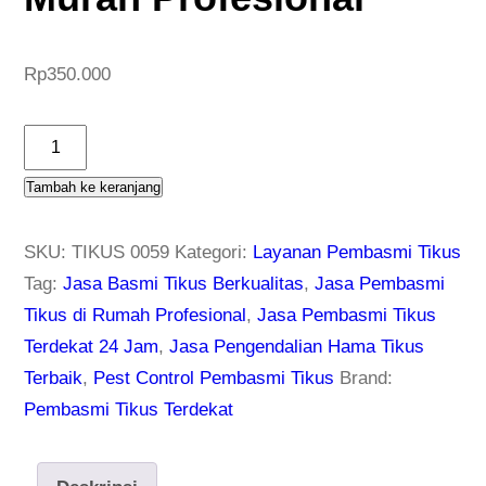
Rp
350.000
K
u
Tambah ke keranjang
a
n
SKU:
TIKUS 0059
Kategori:
Layanan Pembasmi Tikus
t
Tag:
Jasa Basmi Tikus Berkualitas
,
Jasa Pembasmi
i
Tikus di Rumah Profesional
,
Jasa Pembasmi Tikus
t
Terdekat 24 Jam
,
Jasa Pengendalian Hama Tikus
a
Terbaik
,
Pest Control Pembasmi Tikus
Brand:
s
Pembasmi Tikus Terdekat
S
p
e