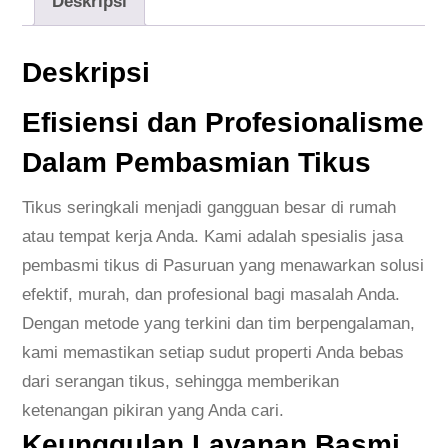
Deskripsi
s
i
Deskripsi
a
l
Efisiensi dan Profesionalisme
i
Dalam Pembasmian Tikus
s
J
Tikus seringkali menjadi gangguan besar di rumah
a
atau tempat kerja Anda. Kami adalah spesialis jasa
s
pembasmi tikus di Pasuruan yang menawarkan solusi
a
efektif, murah, dan profesional bagi masalah Anda.
P
Dengan metode yang terkini dan tim berpengalaman,
e
kami memastikan setiap sudut properti Anda bebas
m
dari serangan tikus, sehingga memberikan
b
ketenangan pikiran yang Anda cari.
a
Keunggulan Layanan Basmi