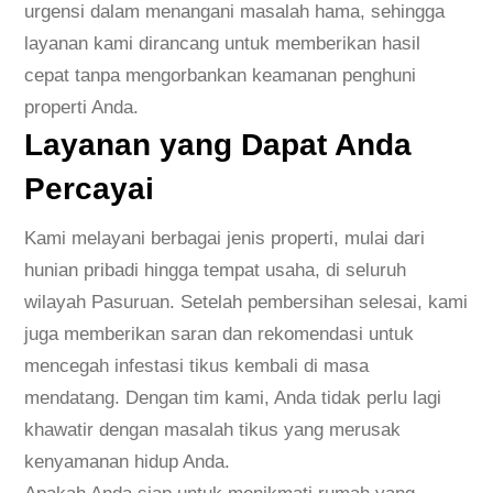
u
urgensi dalam menangani masalah hama, sehingga
a
layanan kami dirancang untuk memberikan hasil
n
cepat tanpa mengorbankan keamanan penghuni
B
properti Anda.
a
Layanan yang Dapat Anda
s
Percayai
m
i
Kami melayani berbagai jenis properti, mulai dari
T
hunian pribadi hingga tempat usaha, di seluruh
i
wilayah Pasuruan. Setelah pembersihan selesai, kami
k
juga memberikan saran dan rekomendasi untuk
u
mencegah infestasi tikus kembali di masa
s
mendatang. Dengan tim kami, Anda tidak perlu lagi
M
khawatir dengan masalah tikus yang merusak
u
kenyamanan hidup Anda.
r