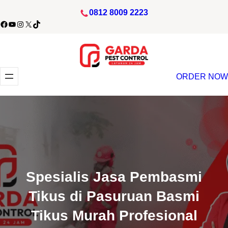
Lewati
0812 8009 2223
ke
acebook
YouTube
Instagram
X
TikTok
konten
ORDER NOW
Spesialis Jasa Pembasmi
Tikus di Pasuruan Basmi
Tikus Murah Profesional