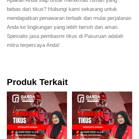
Apakah Anda siap untuk menikmati rumah yang
a
bebas dari tikus? Hubungi kami sekarang untuk
h
mendapatkan penawaran terbaik dan mulai perjalanan
P
Anda ke lingkungan yang lebih bersih dan aman.
r
Spesialis jasa pembasmi tikus di Pasuruan adalah
o
mitra terpercaya Anda!
f
e
s
i
Produk Terkait
o
n
a
l