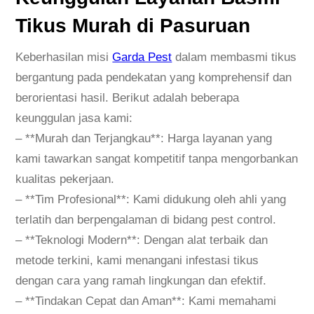
s
Tikus Murah di Pasuruan
m
i
Keberhasilan misi
Garda Pest
dalam membasmi tikus
T
bergantung pada pendekatan yang komprehensif dan
i
berorientasi hasil. Berikut adalah beberapa
k
keunggulan jasa kami:
u
– **Murah dan Terjangkau**: Harga layanan yang
s
kami tawarkan sangat kompetitif tanpa mengorbankan
d
kualitas pekerjaan.
i
– **Tim Profesional**: Kami didukung oleh ahli yang
P
terlatih dan berpengalaman di bidang pest control.
a
– **Teknologi Modern**: Dengan alat terbaik dan
s
metode terkini, kami menangani infestasi tikus
u
dengan cara yang ramah lingkungan dan efektif.
r
– **Tindakan Cepat dan Aman**: Kami memahami