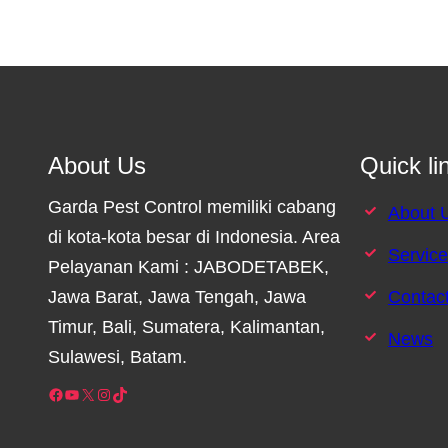
About Us
Quick li
Garda Pest Control memiliki cabang
About 
di kota-kota besar di Indonesia. Area
Servic
Pelayanan Kami : JABODETABEK,
Jawa Barat, Jawa Tengah, Jawa
Contac
Timur, Bali, Sumatera, Kalimantan,
News
Sulawesi, Batam.
Facebook
YouTube
X
Instagram
TikTok