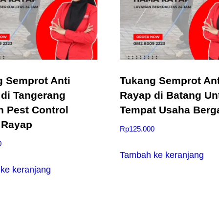
T
e
r
b
a
i
 Semprot Anti
Tukang Semprot Ant
k
di Tangerang
Rayap di Batang Un
d
n Pest Control
Tempat Usaha Berg
a
 Rayap
Rp
125.000
n
0
B
Tambah ke keranjang
e
ke keranjang
r
k
u