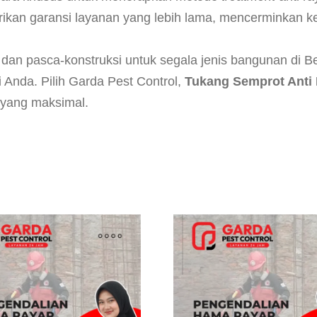
a
an garansi layanan yang lebih lama, mencerminkan ke
p
d
dan pasca-konstruksi untuk segala jenis bangunan di Be
i
Anda. Pilih Garda Pest Control,
Tukang Semprot Anti 
B
 yang maksimal.
e
k
a
s
i
T
i
m
u
r