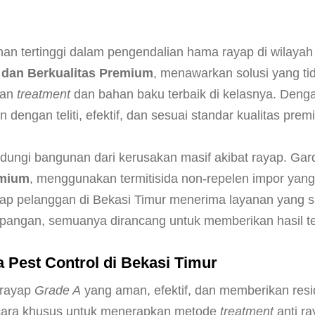
g
S
e
nan tertinggi dalam pengendalian hama rayap di wilaya
m
k dan Berkualitas Premium
, menawarkan solusi yang ti
p
gan
treatment
dan bahan baku terbaik di kelasnya. Denga
r
dengan teliti, efektif, dan sesuai standar kualitas pre
o
t
indungi bangunan dari kerusakan masif akibat rayap. Ga
A
emium
, menggunakan termitisida non-repelen impor yan
n
ap pelanggan di Bekasi Timur menerima layanan yang sup
t
apangan, semuanya dirancang untuk memberikan hasil te
i
R
Pest Control di Bekasi Timur
a
 rayap
Grade A
yang aman, efektif, dan memberikan resi
y
secara khusus untuk menerapkan metode
treatment
anti ra