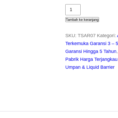
K
u
Tambah ke keranjang
a
n
SKU:
TSAR07
Kategori:
t
Terkemuka Garansi 3 – 
i
Garansi Hingga 5 Tahun
t
Pabrik Harga Terjangkau
a
Umpan & Liquid Barrier
s
T
u
k
a
n