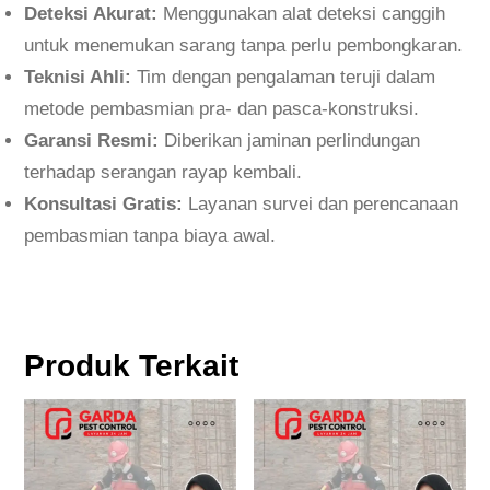
r
Deteksi Akurat:
Menggunakan alat deteksi canggih
p
untuk menemukan sarang tanpa perlu pembongkaran.
e
Teknisi Ahli:
Tim dengan pengalaman teruji dalam
n
metode pembasmian pra- dan pasca-konstruksi.
g
Garansi Resmi:
Diberikan jaminan perlindungan
a
terhadap serangan rayap kembali.
l
Konsultasi Gratis:
Layanan survei dan perencanaan
a
pembasmian tanpa biaya awal.
m
a
n
P
Produk Terkait
e
r
a
l