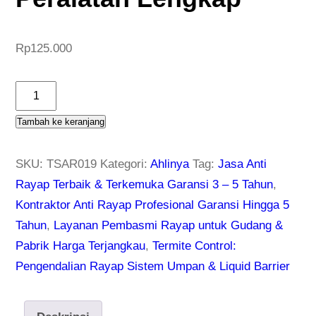
Rp
125.000
K
u
Tambah ke keranjang
a
n
SKU:
TSAR019
Kategori:
Ahlinya
Tag:
Jasa Anti
t
Rayap Terbaik & Terkemuka Garansi 3 – 5 Tahun
,
i
Kontraktor Anti Rayap Profesional Garansi Hingga 5
t
Tahun
,
Layanan Pembasmi Rayap untuk Gudang &
a
Pabrik Harga Terjangkau
,
Termite Control:
s
Pengendalian Rayap Sistem Umpan & Liquid Barrier
T
u
k