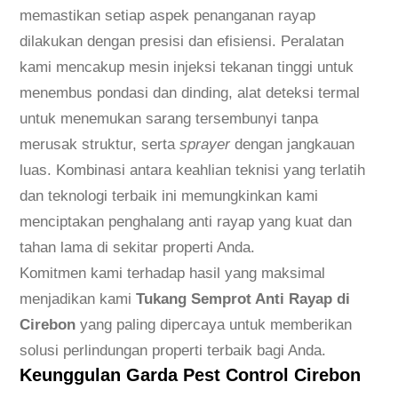
a
memastikan setiap aspek penanganan rayap
y
dilakukan dengan presisi dan efisiensi. Peralatan
a
kami mencakup mesin injeksi tekanan tinggi untuk
p
menembus pondasi dan dinding, alat deteksi termal
d
untuk menemukan sarang tersembunyi tanpa
i
merusak struktur, serta
sprayer
dengan jangkauan
C
luas. Kombinasi antara keahlian teknisi yang terlatih
i
dan teknologi terbaik ini memungkinkan kami
r
menciptakan penghalang anti rayap yang kuat dan
e
tahan lama di sekitar properti Anda.
b
Komitmen kami terhadap hasil yang maksimal
o
menjadikan kami
Tukang Semprot Anti Rayap di
n
Cirebon
yang paling dipercaya untuk memberikan
B
solusi perlindungan properti terbaik bagi Anda.
Keunggulan Garda Pest Control Cirebon
e