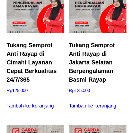
a
t
a
n
L
Tukang Semprot
Tukang Semprot
e
Anti Rayap di
Anti Rayap di
n
Cimahi Layanan
Jakarta Selatan
g
Cepat Berkualitas
Berpengalaman
k
24/7/365
Basmi Rayap
a
Rp
125.000
Rp
125.000
p
Tambah ke keranjang
Tambah ke keranjang