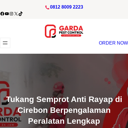
Lewati
0812 8009 2223
ke
acebook
YouTube
Instagram
X
TikTok
konten
ORDER NOW
Tukang Semprot Anti Rayap di
Cirebon Berpengalaman
Peralatan Lengkap