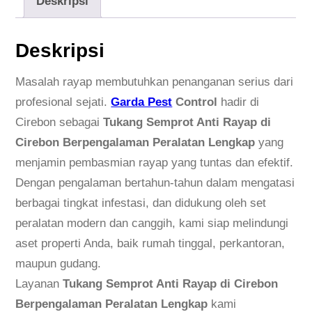
Deskripsi
a
n
Deskripsi
g
S
Masalah rayap membutuhkan penanganan serius dari
e
profesional sejati.
Garda Pest
Control
hadir di
m
Cirebon sebagai
Tukang Semprot Anti Rayap di
p
Cirebon Berpengalaman Peralatan Lengkap
yang
r
menjamin pembasmian rayap yang tuntas dan efektif.
o
Dengan pengalaman bertahun-tahun dalam mengatasi
t
berbagai tingkat infestasi, dan didukung oleh set
A
peralatan modern dan canggih, kami siap melindungi
n
aset properti Anda, baik rumah tinggal, perkantoran,
t
maupun gudang.
i
Layanan
Tukang Semprot Anti Rayap di Cirebon
R
Berpengalaman Peralatan Lengkap
kami