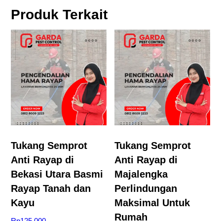
P
Produk Terkait
r
o
p
e
r
t
y
D
a
Tukang Semprot
Tukang Semprot
r
Anti Rayap di
Anti Rayap di
i
Bekasi Utara Basmi
Majalengka
R
Rayap Tanah dan
Perlindungan
a
Kayu
Maksimal Untuk
y
Rumah