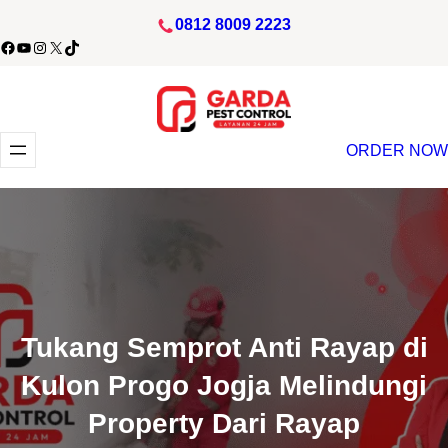
Lewati
0812 8009 2223
ke
acebook
YouTube
Instagram
X
TikTok
konten
ORDER NOW
Tukang Semprot Anti Rayap di
Kulon Progo Jogja Melindungi
Property Dari Rayap