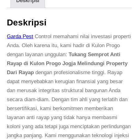
Deskripsi
a
n
Deskripsi
g
S
Garda Pest
Control memahami nilai investasi properti
e
Anda. Oleh karena itu, kami hadir di Kulon Progo
m
dengan layanan unggulan:
Tukang Semprot Anti
p
Rayap di Kulon Progo Jogja Melindungi Property
r
Dari Rayap
dengan profesionalisme tinggi. Rayap
o
dapat menyebabkan kerugian finansial yang besar
t
dan merusak integritas struktural bangunan Anda
A
secara diam-diam. Dengan tim ahli yang terlatih dan
n
bersertifikasi, kami berkomitmen memberikan
t
layanan anti rayap yang tidak hanya membasmi
i
koloni yang ada tetapi juga menciptakan perlindungan
R
jangka panjang. Kami menggunakan teknologi injeksi