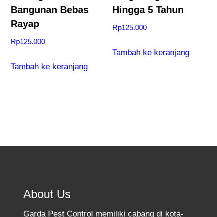
Bangunan Bebas
Hingga 5 Tahun
Rayap
Rp
125.000
Rp
125.000
Tambah ke keranjang
Tambah ke keranjang
About Us
Garda Pest Control memiliki cabang di kota-