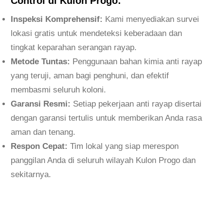
Control di Kulon Progo:
o
J
Inspeksi Komprehensif:
Kami menyediakan survei
o
lokasi gratis untuk mendeteksi keberadaan dan
g
tingkat keparahan serangan rayap.
j
Metode Tuntas:
Penggunaan bahan kimia anti rayap
a
yang teruji, aman bagi penghuni, dan efektif
M
membasmi seluruh koloni.
e
Garansi Resmi:
Setiap pekerjaan anti rayap disertai
l
dengan garansi tertulis untuk memberikan Anda rasa
i
aman dan tenang.
n
Respon Cepat:
Tim lokal yang siap merespon
d
panggilan Anda di seluruh wilayah Kulon Progo dan
u
sekitarnya.
n
g
i