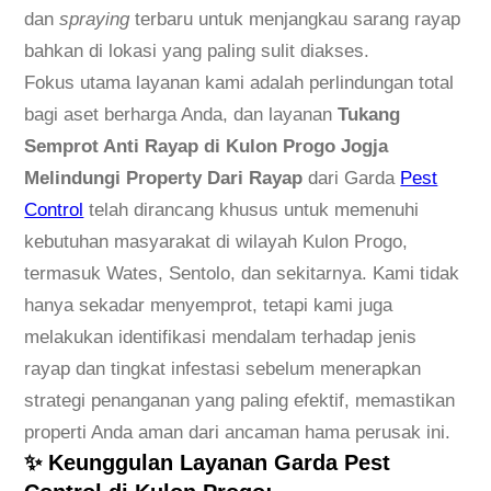
a
dan
spraying
terbaru untuk menjangkau sarang rayap
y
bahkan di lokasi yang paling sulit diakses.
a
Fokus utama layanan kami adalah perlindungan total
p
bagi aset berharga Anda, dan layanan
Tukang
d
Semprot Anti Rayap di Kulon Progo Jogja
i
Melindungi Property Dari Rayap
dari Garda
Pest
K
Control
telah dirancang khusus untuk memenuhi
u
kebutuhan masyarakat di wilayah Kulon Progo,
l
termasuk Wates, Sentolo, dan sekitarnya. Kami tidak
o
hanya sekadar menyemprot, tetapi kami juga
n
melakukan identifikasi mendalam terhadap jenis
P
rayap dan tingkat infestasi sebelum menerapkan
r
strategi penanganan yang paling efektif, memastikan
o
properti Anda aman dari ancaman hama perusak ini.
✨ Keunggulan Layanan Garda Pest
g