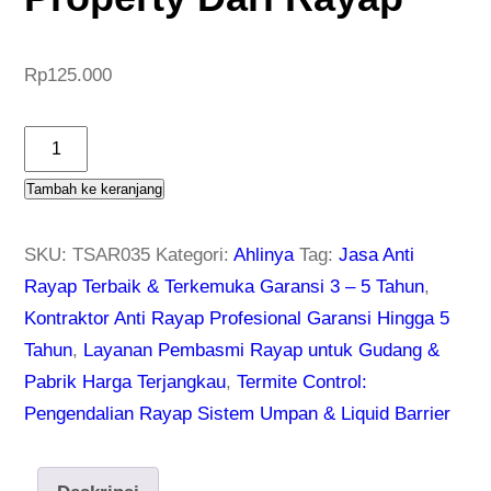
Rp
125.000
K
u
Tambah ke keranjang
a
n
SKU:
TSAR035
Kategori:
Ahlinya
Tag:
Jasa Anti
t
Rayap Terbaik & Terkemuka Garansi 3 – 5 Tahun
,
i
Kontraktor Anti Rayap Profesional Garansi Hingga 5
t
Tahun
,
Layanan Pembasmi Rayap untuk Gudang &
a
Pabrik Harga Terjangkau
,
Termite Control:
s
Pengendalian Rayap Sistem Umpan & Liquid Barrier
T
u
k