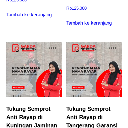
Rp
125.000
a
Rp
125.000
p
Tambah ke keranjang
Tambah ke keranjang
Tukang Semprot
Tukang Semprot
Anti Rayap di
Anti Rayap di
Kuningan Jaminan
Tangerang Garansi