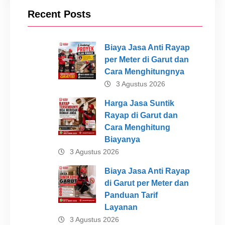
Recent Posts
Biaya Jasa Anti Rayap
per Meter di Garut dan
Cara Menghitungnya
3 Agustus 2026
Harga Jasa Suntik
Rayap di Garut dan
Cara Menghitung
Biayanya
3 Agustus 2026
Biaya Jasa Anti Rayap
di Garut per Meter dan
Panduan Tarif
Layanan
3 Agustus 2026