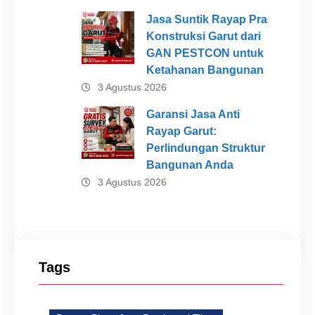
Jasa Suntik Rayap Pra
Konstruksi Garut dari
GAN PESTCON untuk
Ketahanan Bangunan
3 Agustus 2026
Garansi Jasa Anti
Rayap Garut:
Perlindungan Struktur
Bangunan Anda
3 Agustus 2026
Tags