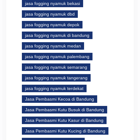
jasa fogging nyamuk bekasi
jasa fogging nyamuk dbd
jasa fogging nyamuk depok
jasa fogging nyamuk di bandung
jasa fogging nyamuk medan
jasa fogging nyamuk palembang
jasa fogging nyamuk semarang
jasa fogging nyamuk tangerang
jasa fogging nyamuk terdekat
Jasa Pembasmi Kecoa di Bandung
Jasa Pembasmi Kutu Busuk di Bandung
Jasa Pembasmi Kutu Kasur di Bandung
Jasa Pembasmi Kutu Kucing di Bandung