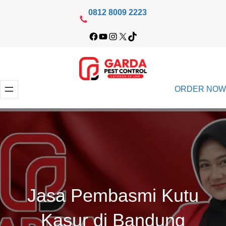
Lewati
0812 8009 2223
ke
Facebook
YouTube
Instagram
X
TikTok
konten
ORDER NOW
Jasa Pembasmi Kutu
Kasur di Bandung