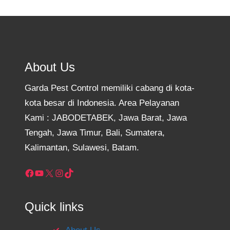
About Us
Garda Pest Control memiliki cabang di kota-
kota besar di Indonesia. Area Pelayanan
Kami : JABODETABEK, Jawa Barat, Jawa
Tengah, Jawa Timur, Bali, Sumatera,
Kalimantan, Sulawesi, Batam.
Facebook
YouTube
X
Instagram
TikTok
Quick links