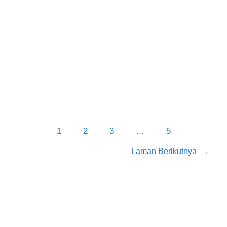
Memberikan Garansi Pekerjaan dan
Garansi Kepuasan…
Know More
1
2
3
…
5
Laman Berikutnya
→