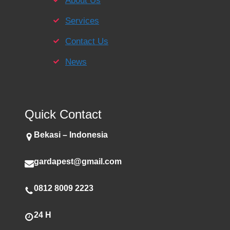
About Us
Services
Contact Us
News
Quick Contact
Bekasi – Indonesia
gardapest@gmail.com
0812 8009 2223
24 H