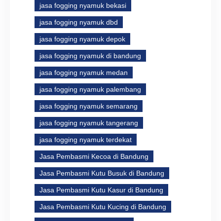
jasa fogging nyamuk bekasi
jasa fogging nyamuk dbd
jasa fogging nyamuk depok
jasa fogging nyamuk di bandung
jasa fogging nyamuk medan
jasa fogging nyamuk palembang
jasa fogging nyamuk semarang
jasa fogging nyamuk tangerang
jasa fogging nyamuk terdekat
Jasa Pembasmi Kecoa di Bandung
Jasa Pembasmi Kutu Busuk di Bandung
Jasa Pembasmi Kutu Kasur di Bandung
Jasa Pembasmi Kutu Kucing di Bandung