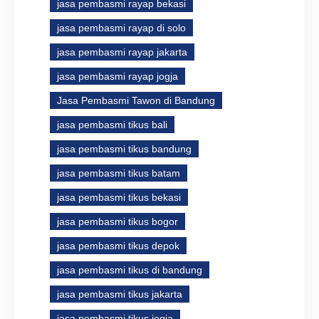
jasa pembasmi rayap bekasi
jasa pembasmi rayap di solo
jasa pembasmi rayap jakarta
jasa pembasmi rayap jogja
Jasa Pembasmi Tawon di Bandung
jasa pembasmi tikus bali
jasa pembasmi tikus bandung
jasa pembasmi tikus batam
jasa pembasmi tikus bekasi
jasa pembasmi tikus bogor
jasa pembasmi tikus depok
jasa pembasmi tikus di bandung
jasa pembasmi tikus jakarta
jasa pembasmi tikus jogja