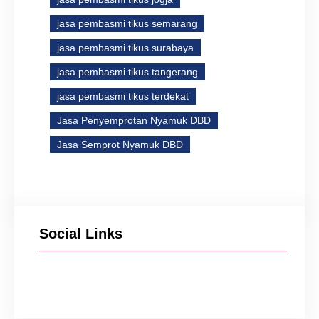
jasa pembasmi tikus semarang
jasa pembasmi tikus surabaya
jasa pembasmi tikus tangerang
jasa pembasmi tikus terdekat
Jasa Penyemprotan Nyamuk DBD
Jasa Semprot Nyamuk DBD
Social Links
Facebook
Instagram
X
TikTok
YouTube