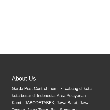
, 
Jasa Semprot Nyamuk DBD
, 
Tukang Fogging di Bandung
Tukang Fogging Nyamuk
About Us
Garda Pest Control memiliki cabang di kota-
kota besar di Indonesia. Area Pelayanan
Kami : JABODETABEK, Jawa Barat, Jawa
Tengah, Jawa Timur, Bali, Sumatera,