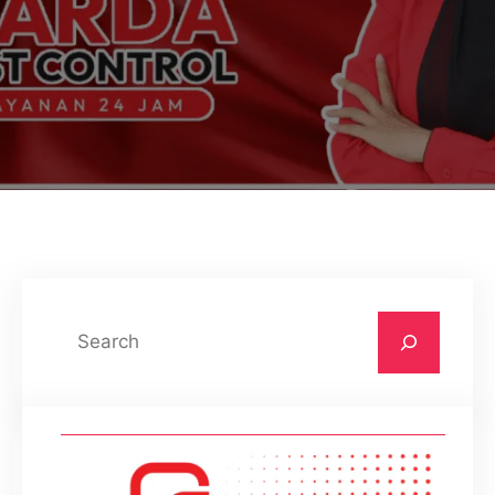
C
a
r
i