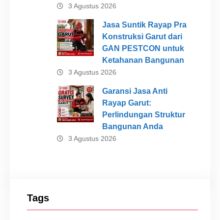
3 Agustus 2026
Jasa Suntik Rayap Pra
Konstruksi Garut dari
GAN PESTCON untuk
Ketahanan Bangunan
3 Agustus 2026
Garansi Jasa Anti
Rayap Garut:
Perlindungan Struktur
Bangunan Anda
3 Agustus 2026
Tags