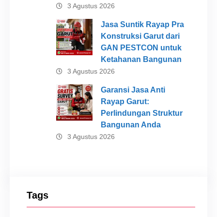
3 Agustus 2026
Jasa Suntik Rayap Pra
Konstruksi Garut dari
GAN PESTCON untuk
Ketahanan Bangunan
3 Agustus 2026
Garansi Jasa Anti
Rayap Garut:
Perlindungan Struktur
Bangunan Anda
3 Agustus 2026
Tags