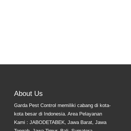
, 
Jasa Semprot Nyamuk DBD
, 
Tukang Fogging di Bandung
Tukang Fogging Nyamuk
About Us
Garda Pest Control memiliki cabang di kota-
kota besar di Indonesia. Area Pelayanan
Kami : JABODETABEK, Jawa Barat, Jawa
Tengah, Jawa Timur, Bali, Sumatera,