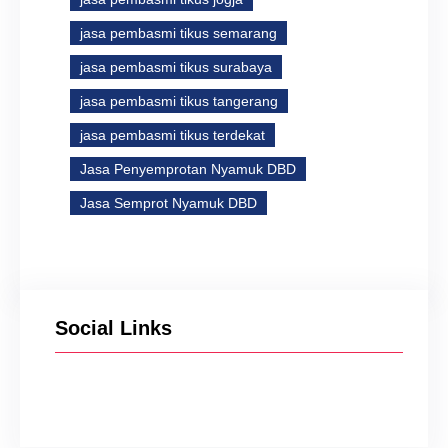
jasa pembasmi tikus semarang
jasa pembasmi tikus surabaya
jasa pembasmi tikus tangerang
jasa pembasmi tikus terdekat
Jasa Penyemprotan Nyamuk DBD
Jasa Semprot Nyamuk DBD
Social Links
Facebook
Instagram
X
TikTok
YouTube