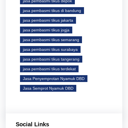
jasa pembasmi tikus depok
jasa pembasmi tikus di bandung
jasa pembasmi tikus jakarta
jasa pembasmi tikus jogja
jasa pembasmi tikus semarang
jasa pembasmi tikus surabaya
jasa pembasmi tikus tangerang
jasa pembasmi tikus terdekat
Jasa Penyemprotan Nyamuk DBD
Jasa Semprot Nyamuk DBD
Social Links