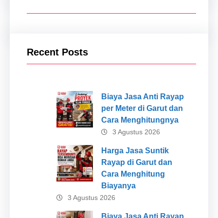
Recent Posts
Biaya Jasa Anti Rayap
per Meter di Garut dan
Cara Menghitungnya
3 Agustus 2026
Harga Jasa Suntik
Rayap di Garut dan
Cara Menghitung
Biayanya
3 Agustus 2026
Biaya Jasa Anti Rayap