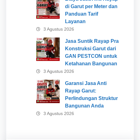
di Garut per Meter dan
Panduan Tarif
Layanan
3 Agustus 2026
Jasa Suntik Rayap Pra
Konstruksi Garut dari
GAN PESTCON untuk
Ketahanan Bangunan
3 Agustus 2026
Garansi Jasa Anti
Rayap Garut:
Perlindungan Struktur
Bangunan Anda
3 Agustus 2026