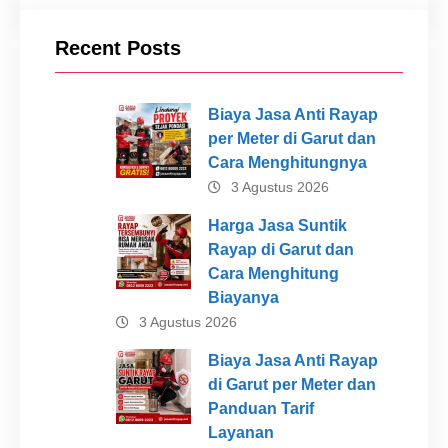
Recent Posts
Biaya Jasa Anti Rayap
per Meter di Garut dan
Cara Menghitungnya
3 Agustus 2026
Harga Jasa Suntik
Rayap di Garut dan
Cara Menghitung
Biayanya
3 Agustus 2026
Biaya Jasa Anti Rayap
di Garut per Meter dan
Panduan Tarif
Layanan