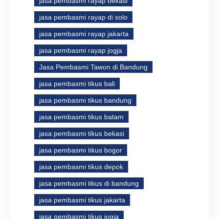
jasa pembasmi rayap bekasi
jasa pembasmi rayap di solo
jasa pembasmi rayap jakarta
jasa pembasmi rayap jogja
Jasa Pembasmi Tawon di Bandung
jasa pembasmi tikus bali
jasa pembasmi tikus bandung
jasa pembasmi tikus batam
jasa pembasmi tikus bekasi
jasa pembasmi tikus bogor
jasa pembasmi tikus depok
jasa pembasmi tikus di bandung
jasa pembasmi tikus jakarta
jasa pembasmi tikus jogja