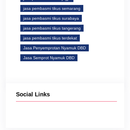
jasa pembasmi tikus semarang
jasa pembasmi tikus surabaya
jasa pembasmi tikus tangerang
jasa pembasmi tikus terdekat
Jasa Penyemprotan Nyamuk DBD
Jasa Semprot Nyamuk DBD
Social Links
Facebook
Instagram
X
TikTok
YouTube