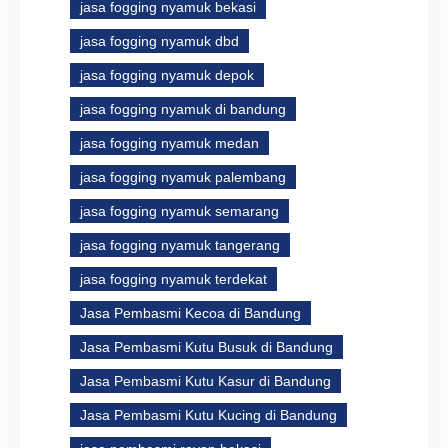
jasa fogging nyamuk bekasi
jasa fogging nyamuk dbd
jasa fogging nyamuk depok
jasa fogging nyamuk di bandung
jasa fogging nyamuk medan
jasa fogging nyamuk palembang
jasa fogging nyamuk semarang
jasa fogging nyamuk tangerang
jasa fogging nyamuk terdekat
Jasa Pembasmi Kecoa di Bandung
Jasa Pembasmi Kutu Busuk di Bandung
Jasa Pembasmi Kutu Kasur di Bandung
Jasa Pembasmi Kutu Kucing di Bandung