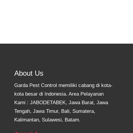
yogyakarta
About Us
Garda Pest Control memiliki cabang di kota-
kota besar di Indonesia. Area Pelayanan
Kami : JABODETABEK, Jawa Barat, Jawa
Tengah, Jawa Timur, Bali, Sumatera,
Kalimantan, Sulawesi, Batam.