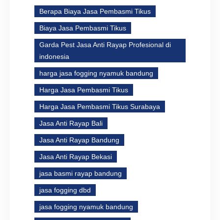
Berapa Biaya Jasa Pembasmi Tikus
Biaya Jasa Pembasmi Tikus
Garda Pest Jasa Anti Rayap Profesional di
indonesia
harga jasa fogging nyamuk bandung
Harga Jasa Pembasmi Tikus
Harga Jasa Pembasmi Tikus Surabaya
Jasa Anti Rayap Bali
Jasa Anti Rayap Bandung
Jasa Anti Rayap Bekasi
jasa basmi rayap bandung
jasa fogging dbd
jasa fogging nyamuk bandung