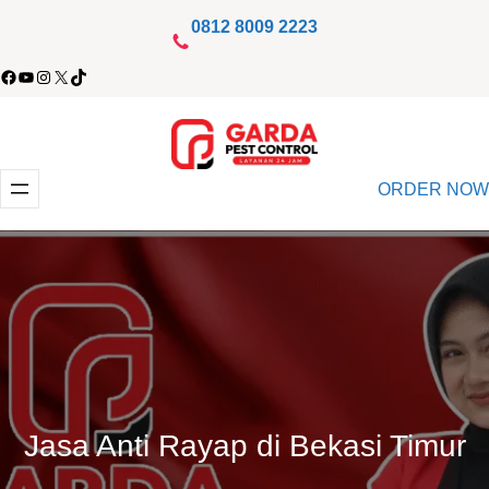
Lewati
0812 8009 2223
ke
acebook
YouTube
Instagram
X
TikTok
konten
ORDER NOW
Jasa Anti Rayap di Bekasi Timur