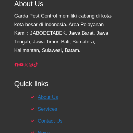
About Us
Garda Pest Control memiliki cabang di kota-
kota besar di Indonesia. Area Pelayanan
Kami : JABODETABEK, Jawa Barat, Jawa
Tengah, Jawa Timur, Bali, Sumatera,
Kalimantan, Sulawesi, Batam.
Facebook
YouTube
X
Instagram
TikTok
Quick links
About Us
Services
Contact Us
News