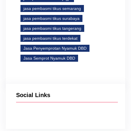
jasa pembasmi tikus semarang
jasa pembasmi tikus surabaya
jasa pembasmi tikus tangerang
jasa pembasmi tikus terdekat
Jasa Penyemprotan Nyamuk DBD
Jasa Semprot Nyamuk DBD
Social Links
Facebook
Instagram
X
TikTok
YouTube