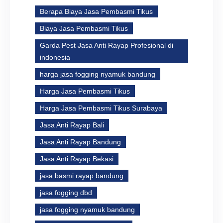
Berapa Biaya Jasa Pembasmi Tikus
Biaya Jasa Pembasmi Tikus
Garda Pest Jasa Anti Rayap Profesional di
indonesia
harga jasa fogging nyamuk bandung
Harga Jasa Pembasmi Tikus
Harga Jasa Pembasmi Tikus Surabaya
Jasa Anti Rayap Bali
Jasa Anti Rayap Bandung
Jasa Anti Rayap Bekasi
jasa basmi rayap bandung
jasa fogging dbd
jasa fogging nyamuk bandung