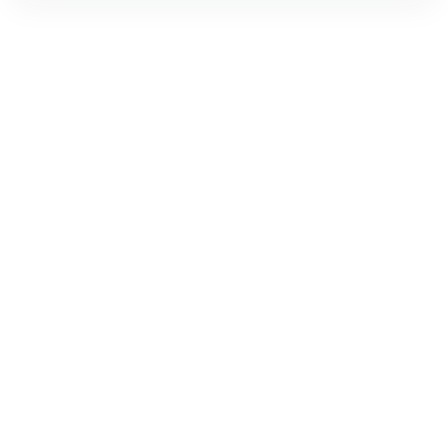
Jasa Anti Rayap
2 Juli 2026