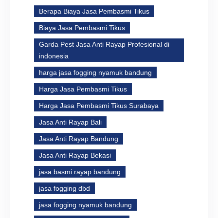
Berapa Biaya Jasa Pembasmi Tikus
Biaya Jasa Pembasmi Tikus
Garda Pest Jasa Anti Rayap Profesional di
indonesia
harga jasa fogging nyamuk bandung
Harga Jasa Pembasmi Tikus
Harga Jasa Pembasmi Tikus Surabaya
Jasa Anti Rayap Bali
Jasa Anti Rayap Bandung
Jasa Anti Rayap Bekasi
jasa basmi rayap bandung
jasa fogging dbd
jasa fogging nyamuk bandung