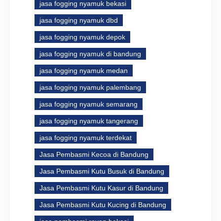
jasa fogging nyamuk bekasi
jasa fogging nyamuk dbd
jasa fogging nyamuk depok
jasa fogging nyamuk di bandung
jasa fogging nyamuk medan
jasa fogging nyamuk palembang
jasa fogging nyamuk semarang
jasa fogging nyamuk tangerang
jasa fogging nyamuk terdekat
Jasa Pembasmi Kecoa di Bandung
Jasa Pembasmi Kutu Busuk di Bandung
Jasa Pembasmi Kutu Kasur di Bandung
Jasa Pembasmi Kutu Kucing di Bandung