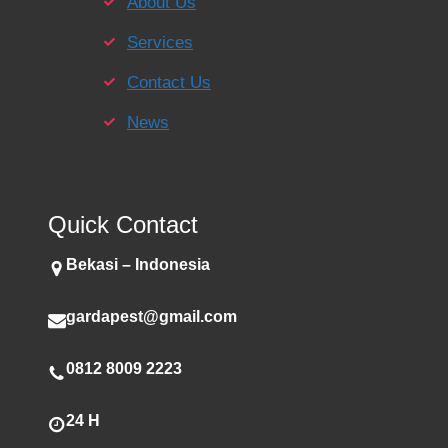
About Us
Services
Contact Us
News
Quick Contact
Bekasi – Indonesia
gardapest@gmail.com
0812 8009 2223
24 H