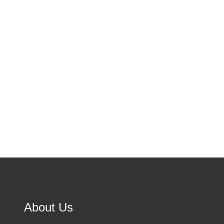
, 
jasa pembasmi tawon di solo
, 
jasa pembasmi tikus di solo
, 
Jasa Pengendali Hama di Solo
, 
Jasa Pengusir Tikus di Solo
, 
Jasa Penyemprotan Nyamuk Solo
Jasa Pest Control di Solo
About Us