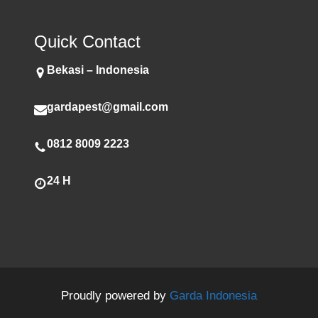
Quick Contact
Bekasi – Indonesia
gardapest@gmail.com
0812 8009 2223
24 H
Proudly powered by
Garda Indonesia