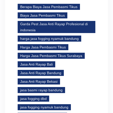
Berapa Biaya Jasa Pembasmi Tikus
Biaya Jasa Pembasmi Tikus
Garda Pest Jasa Anti Rayap Profesional di
indonesia
harga jasa fogging nyamuk bandung
Harga Jasa Pembasmi Tikus
Harga Jasa Pembasmi Tikus Surabaya
Jasa Anti Rayap Bali
Jasa Anti Rayap Bandung
Jasa Anti Rayap Bekasi
jasa basmi rayap bandung
jasa fogging dbd
jasa fogging nyamuk bandung