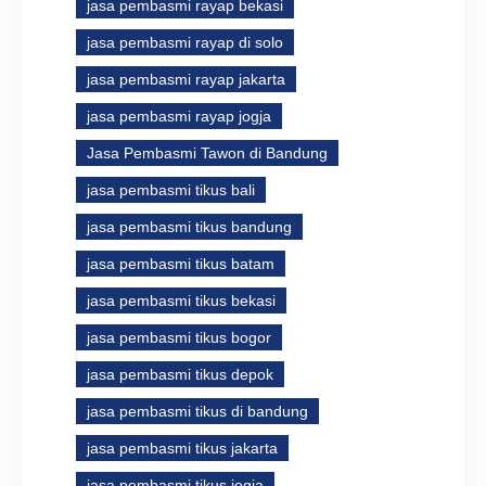
jasa pembasmi rayap bekasi
jasa pembasmi rayap di solo
jasa pembasmi rayap jakarta
jasa pembasmi rayap jogja
Jasa Pembasmi Tawon di Bandung
jasa pembasmi tikus bali
jasa pembasmi tikus bandung
jasa pembasmi tikus batam
jasa pembasmi tikus bekasi
jasa pembasmi tikus bogor
jasa pembasmi tikus depok
jasa pembasmi tikus di bandung
jasa pembasmi tikus jakarta
jasa pembasmi tikus jogja