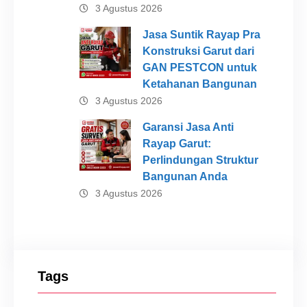
3 Agustus 2026
Jasa Suntik Rayap Pra
Konstruksi Garut dari
GAN PESTCON untuk
Ketahanan Bangunan
3 Agustus 2026
Garansi Jasa Anti
Rayap Garut:
Perlindungan Struktur
Bangunan Anda
3 Agustus 2026
Tags