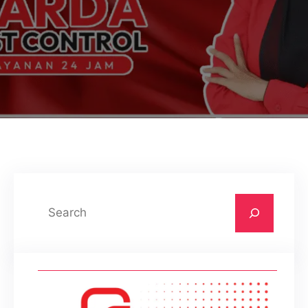
C
a
r
i