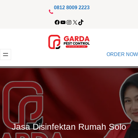
Lewati
0812 8009 2223
ke
Facebook
YouTube
Instagram
X
TikTok
konten
ORDER NOW
Jasa Disinfektan Rumah Solo