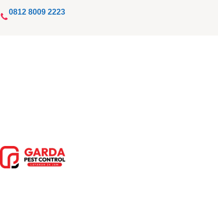
Lewati
0812 8009 2223
ke
konten