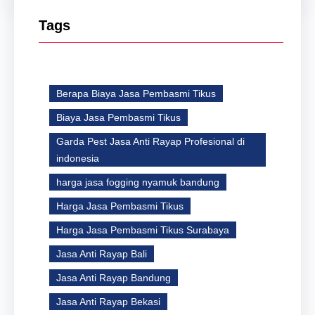
Tags
Berapa Biaya Jasa Pembasmi Tikus
Biaya Jasa Pembasmi Tikus
Garda Pest Jasa Anti Rayap Profesional di
indonesia
harga jasa fogging nyamuk bandung
Harga Jasa Pembasmi Tikus
Harga Jasa Pembasmi Tikus Surabaya
Jasa Anti Rayap Bali
Jasa Anti Rayap Bandung
Jasa Anti Rayap Bekasi