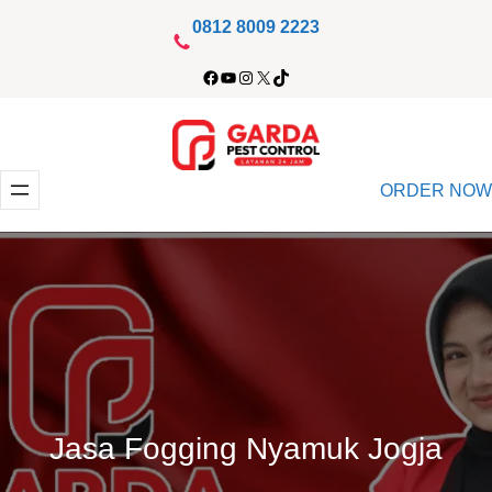
Lewati
0812 8009 2223
ke
Facebook
YouTube
Instagram
X
TikTok
konten
ORDER NOW
Jasa Fogging Nyamuk Jogja