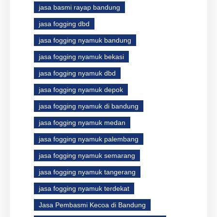
jasa basmi rayap bandung
jasa fogging dbd
jasa fogging nyamuk bandung
jasa fogging nyamuk bekasi
jasa fogging nyamuk dbd
jasa fogging nyamuk depok
jasa fogging nyamuk di bandung
jasa fogging nyamuk medan
jasa fogging nyamuk palembang
jasa fogging nyamuk semarang
jasa fogging nyamuk tangerang
jasa fogging nyamuk terdekat
Jasa Pembasmi Kecoa di Bandung