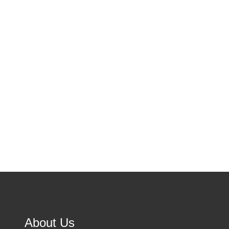
, 
jasa pembasmi tikus di yogyakarta
, 
jasa pembasmi tikus jakarta
, 
jasa pembasmi tikus padalarang
, 
jasa pembasmi tikus rumah
, 
jasa pembasmi tikus surabaya
pembasmi tikus jakarta
About Us