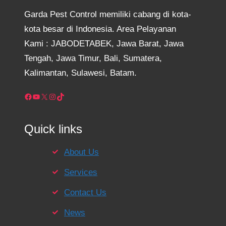
Garda Pest Control memiliki cabang di kota-
kota besar di Indonesia. Area Pelayanan
Kami : JABODETABEK, Jawa Barat, Jawa
Tengah, Jawa Timur, Bali, Sumatera,
Kalimantan, Sulawesi, Batam.
Facebook
YouTube
X
Instagram
TikTok
Quick links
About Us
Services
Contact Us
News