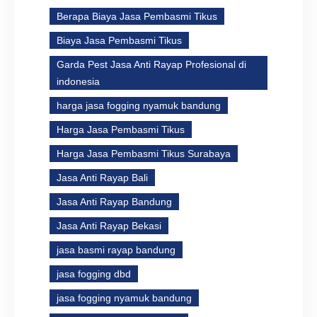
Berapa Biaya Jasa Pembasmi Tikus
Biaya Jasa Pembasmi Tikus
Garda Pest Jasa Anti Rayap Profesional di
indonesia
harga jasa fogging nyamuk bandung
Harga Jasa Pembasmi Tikus
Harga Jasa Pembasmi Tikus Surabaya
Jasa Anti Rayap Bali
Jasa Anti Rayap Bandung
Jasa Anti Rayap Bekasi
jasa basmi rayap bandung
jasa fogging dbd
jasa fogging nyamuk bandung