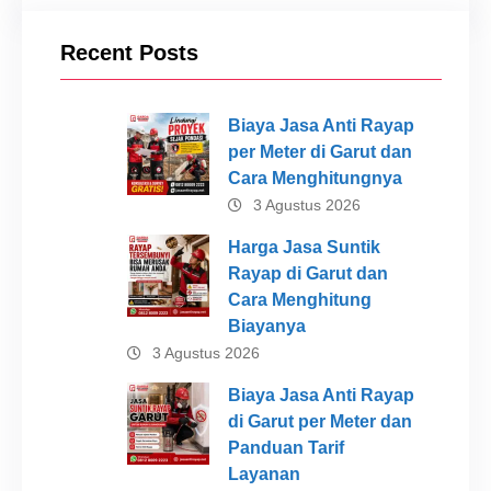
Recent Posts
Biaya Jasa Anti Rayap
per Meter di Garut dan
Cara Menghitungnya
3 Agustus 2026
Harga Jasa Suntik
Rayap di Garut dan
Cara Menghitung
Biayanya
3 Agustus 2026
Biaya Jasa Anti Rayap
di Garut per Meter dan
Panduan Tarif
Layanan