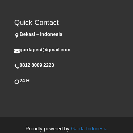
Quick Contact
Bekasi – Indonesia
gardapest@gmail.com
0812 8009 2223
24 H
Proudly powered by
Garda Indonesia