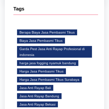
Tags
Berapa Biaya Jasa Pembasmi Tikus
Biaya Jasa Pembasmi Tikus
Garda Pest Jasa Anti Rayap Profesional di
indonesia
harga jasa fogging nyamuk bandung
Harga Jasa Pembasmi Tikus
Harga Jasa Pembasmi Tikus Surabaya
Jasa Anti Rayap Bali
Jasa Anti Rayap Bandung
Jasa Anti Rayap Bekasi