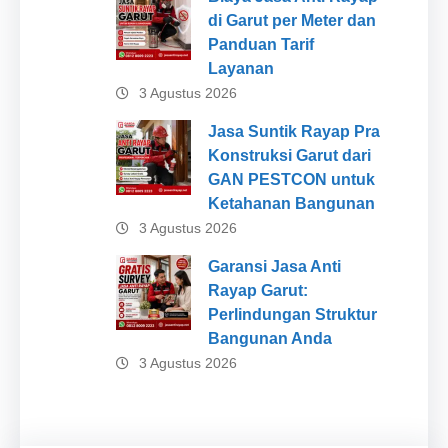
di Garut per Meter dan
Panduan Tarif
Layanan
3 Agustus 2026
Jasa Suntik Rayap Pra
Konstruksi Garut dari
GAN PESTCON untuk
Ketahanan Bangunan
3 Agustus 2026
Garansi Jasa Anti
Rayap Garut:
Perlindungan Struktur
Bangunan Anda
3 Agustus 2026