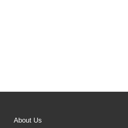
Layanan Paling Berkualitas
Jasa Pembasmi Kecoa Depok Sleman
Pembasmi Berkualitas
Jasa Pembasmi Kecoa Depok Sleman Untuk
Restoran
Jasa Pembasmi Kecoa Depok Sleman Untuk
Rumah Pribadi
About Us