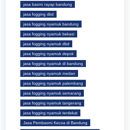
jasa basmi rayap bandung
jasa fogging dbd
jasa fogging nyamuk bandung
jasa fogging nyamuk bekasi
jasa fogging nyamuk dbd
jasa fogging nyamuk depok
jasa fogging nyamuk di bandung
jasa fogging nyamuk medan
jasa fogging nyamuk palembang
jasa fogging nyamuk semarang
jasa fogging nyamuk tangerang
jasa fogging nyamuk terdekat
Jasa Pembasmi Kecoa di Bandung