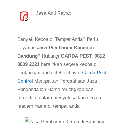
b
a
o
u
Jasa Anti Rayap
o
g
k
b
o
r
e
k
a
m
Banyak Kecoa di Tempat Anda? Perlu
Layanan
Jasa Pembasmi Kecoa di
Bandung
? Hubungi
GARDA PEST: 0812
8009 2221
bersihkan segera kecoa di
lingkungan anda oleh ahlinya.
Garda Pest
Control
Merupakan Perusahaan Jasa
Pengendalian Hama terlengkap dan
terupdate dalam menyelesaikan segala
macam hama di tempat anda.