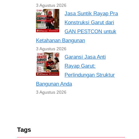
3 Agustus 2026
Jasa Suntik Rayap Pra
Konstruksi Garut dari
GAN PESTCON untuk
Ketahanan Bangunan
3 Agustus 2026
Garansi Jasa Anti
Rayap Garut:
Perlindungan Struktur
Bangunan Anda
3 Agustus 2026
Tags