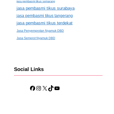
jasa pembasmi tikus semarang
jasa pembasmi tikus surabaya
jasa pembasmi tikus tangerang
jasa pembasmi tikus terdekat
Jasa Penyemprotan Nyamuk DBD
Jasa Semprot Nyamuk DBD
Social Links
F
I
X
T
Y
a
n
i
o
c
s
k
u
e
t
T
T