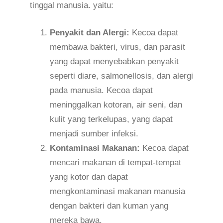
tinggal manusia. yaitu:
Penyakit dan Alergi:
Kecoa dapat
membawa bakteri, virus, dan parasit
yang dapat menyebabkan penyakit
seperti diare, salmonellosis, dan alergi
pada manusia. Kecoa dapat
meninggalkan kotoran, air seni, dan
kulit yang terkelupas, yang dapat
menjadi sumber infeksi.
Kontaminasi Makanan:
Kecoa dapat
mencari makanan di tempat-tempat
yang kotor dan dapat
mengkontaminasi makanan manusia
dengan bakteri dan kuman yang
mereka bawa.