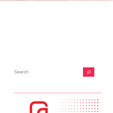
Jasa Pembasmi Kecoa di Bandung
C
a
r
i