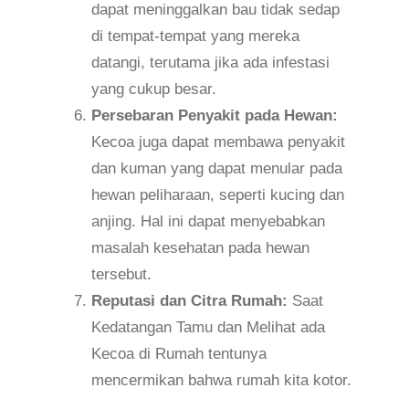
dapat meninggalkan bau tidak sedap
di tempat-tempat yang mereka
datangi, terutama jika ada infestasi
yang cukup besar.
Persebaran Penyakit pada Hewan:
Kecoa juga dapat membawa penyakit
dan kuman yang dapat menular pada
hewan peliharaan, seperti kucing dan
anjing. Hal ini dapat menyebabkan
masalah kesehatan pada hewan
tersebut.
Reputasi dan Citra Rumah:
Saat
Kedatangan Tamu dan Melihat ada
Kecoa di Rumah tentunya
mencermikan bahwa rumah kita kotor.