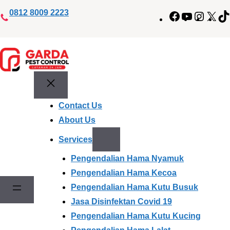
Lewati
0812 8009 2223
Facebook
YouTube
Insta
X
ke
konten
Contact Us
About Us
Services
Pengendalian Hama Nyamuk
Pengendalian Hama Kecoa
Pengendalian Hama Kutu Busuk
Jasa Disinfektan Covid 19
Pengendalian Hama Kutu Kucing