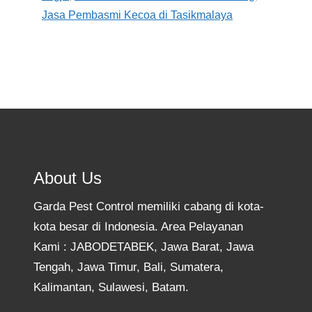
Jasa Pembasmi Kecoa di Tasikmalaya
About Us
Garda Pest Control memiliki cabang di kota-
kota besar di Indonesia. Area Pelayanan
Kami : JABODETABEK, Jawa Barat, Jawa
Tengah, Jawa Timur, Bali, Sumatera,
Kalimantan, Sulawesi, Batam.