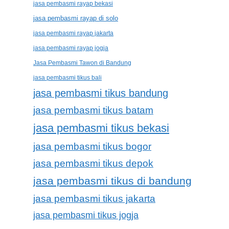
jasa pembasmi rayap bekasi
jasa pembasmi rayap di solo
jasa pembasmi rayap jakarta
jasa pembasmi rayap jogja
Jasa Pembasmi Tawon di Bandung
jasa pembasmi tikus bali
jasa pembasmi tikus bandung
jasa pembasmi tikus batam
jasa pembasmi tikus bekasi
jasa pembasmi tikus bogor
jasa pembasmi tikus depok
jasa pembasmi tikus di bandung
jasa pembasmi tikus jakarta
jasa pembasmi tikus jogja