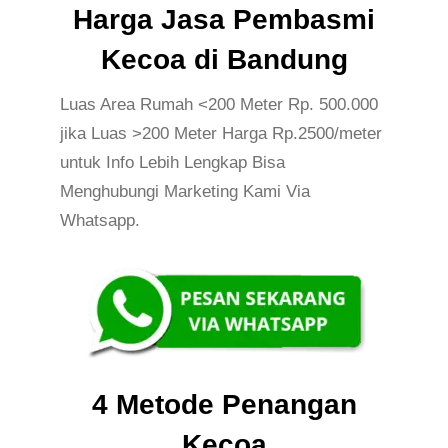
Harga Jasa Pembasmi
Kecoa di Bandung
Luas Area Rumah <200 Meter Rp. 500.000
jika Luas >200 Meter Harga Rp.2500/meter
untuk Info Lebih Lengkap Bisa
Menghubungi Marketing Kami Via
Whatsapp.
4 Metode Penangan
Kecoa