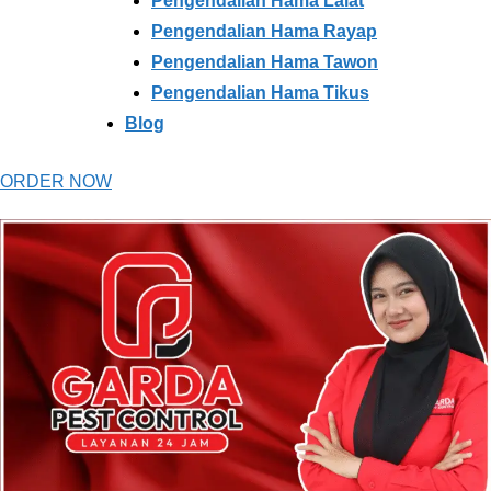
Pengendalian Hama Lalat
Pengendalian Hama Rayap
Pengendalian Hama Tawon
Pengendalian Hama Tikus
Blog
ORDER NOW