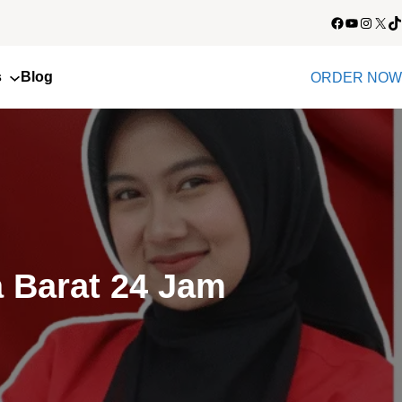
Facebook
YouTube
Instagram
X
TikTok
s
Blog
ORDER NOW
 Barat 24 Jam