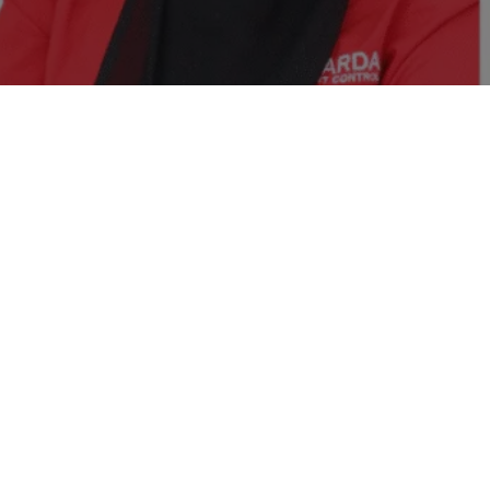
Nah,
trol
Jasa Pembasmi Kecoa
Dengan