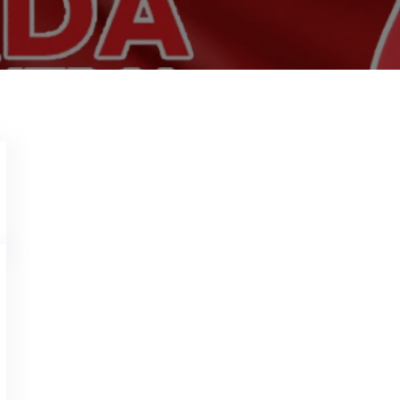
Saya Dadang
2 Juli 2026
Kecoa di mobil?
Bayangkan,
Tentu saja,
Garda Pest Con
Dimobil Jakarta Barat 24 Jam
Garda Pest Control,