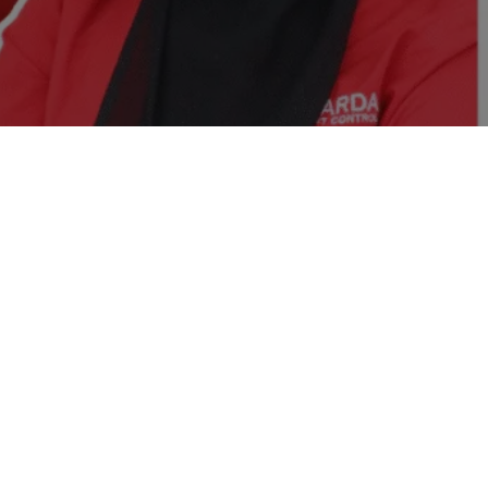
Jasa Pembasmi Lalat di Babakan
2 8009 2221