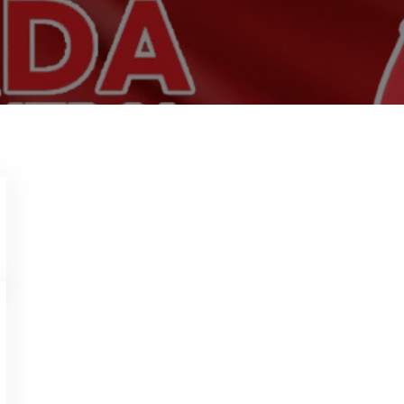
Jasa Anti Rayap
2 Juli 2026
Ciparay Bandung
GARDA PEST : 081
Garda Pest Control