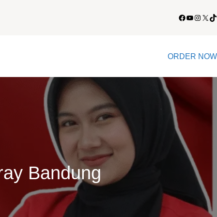
Facebook
YouTube
Instagram
X
TikTok
ORDER NOW
aray Bandung