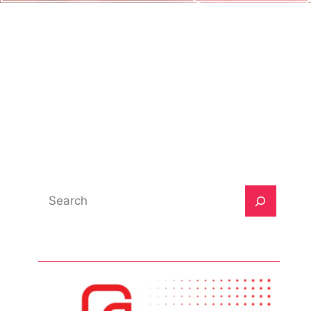
Jasa Pembasmi Rayap di Batam
C
a
r
i