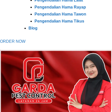
Pengendalian Hama Lalat
Pengendalian Hama Rayap
Pengendalian Hama Tawon
Pengendalian Hama Tikus
Blog
ORDER NOW