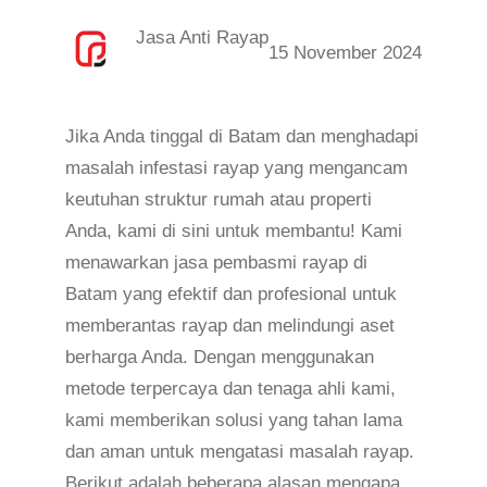
Jasa Anti Rayap
15 November 2024
Jika Anda tinggal di Batam dan menghadapi
masalah infestasi rayap yang mengancam
keutuhan struktur rumah atau properti
Anda, kami di sini untuk membantu! Kami
menawarkan jasa pembasmi rayap di
Batam yang efektif dan profesional untuk
memberantas rayap dan melindungi aset
berharga Anda. Dengan menggunakan
metode terpercaya dan tenaga ahli kami,
kami memberikan solusi yang tahan lama
dan aman untuk mengatasi masalah rayap.
Berikut adalah beberapa alasan mengapa