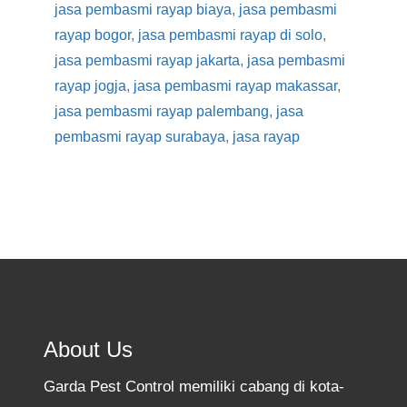
jasa pembasmi rayap biaya
, 
jasa pembasmi
rayap bogor
, 
jasa pembasmi rayap di solo
, 
jasa pembasmi rayap jakarta
, 
jasa pembasmi
rayap jogja
, 
jasa pembasmi rayap makassar
, 
jasa pembasmi rayap palembang
, 
jasa
pembasmi rayap surabaya
, 
jasa rayap
About Us
Garda Pest Control memiliki cabang di kota-