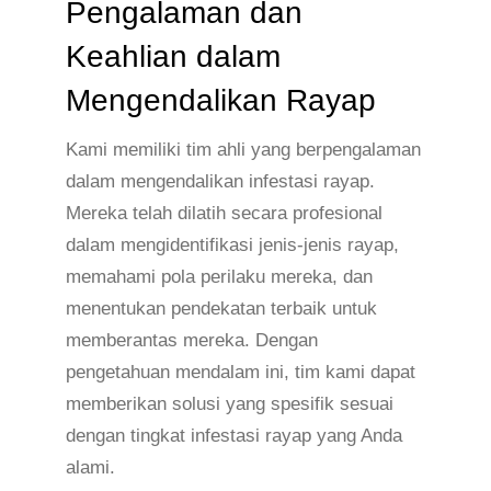
Pengalaman dan
Keahlian dalam
Mengendalikan Rayap
Kami memiliki tim ahli yang berpengalaman
dalam mengendalikan infestasi rayap.
Mereka telah dilatih secara profesional
dalam mengidentifikasi jenis-jenis rayap,
memahami pola perilaku mereka, dan
menentukan pendekatan terbaik untuk
memberantas mereka. Dengan
pengetahuan mendalam ini, tim kami dapat
memberikan solusi yang spesifik sesuai
dengan tingkat infestasi rayap yang Anda
alami.