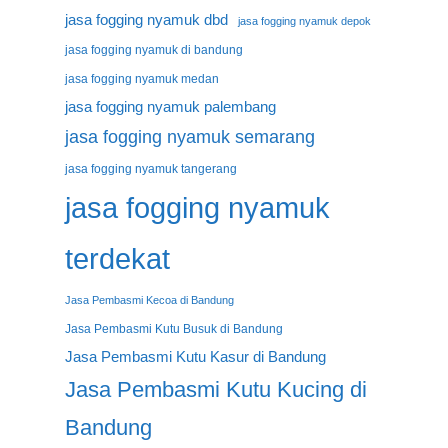
jasa fogging nyamuk dbd
jasa fogging nyamuk depok
jasa fogging nyamuk di bandung
jasa fogging nyamuk medan
jasa fogging nyamuk palembang
jasa fogging nyamuk semarang
jasa fogging nyamuk tangerang
jasa fogging nyamuk
terdekat
Jasa Pembasmi Kecoa di Bandung
Jasa Pembasmi Kutu Busuk di Bandung
Jasa Pembasmi Kutu Kasur di Bandung
Jasa Pembasmi Kutu Kucing di
Bandung