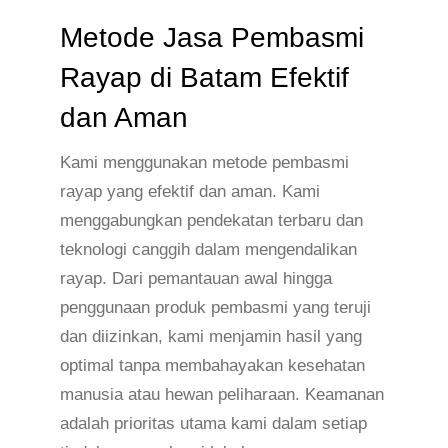
Metode Jasa Pembasmi
Rayap di Batam Efektif
dan Aman
Kami menggunakan metode pembasmi
rayap yang efektif dan aman. Kami
menggabungkan pendekatan terbaru dan
teknologi canggih dalam mengendalikan
rayap. Dari pemantauan awal hingga
penggunaan produk pembasmi yang teruji
dan diizinkan, kami menjamin hasil yang
optimal tanpa membahayakan kesehatan
manusia atau hewan peliharaan. Keamanan
adalah prioritas utama kami dalam setiap