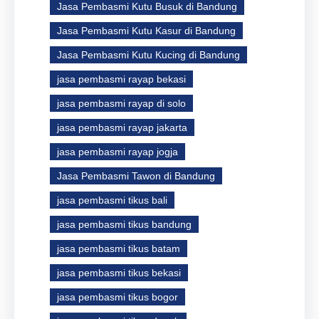
Jasa Pembasmi Kutu Busuk di Bandung
Jasa Pembasmi Kutu Kasur di Bandung
Jasa Pembasmi Kutu Kucing di Bandung
jasa pembasmi rayap bekasi
jasa pembasmi rayap di solo
jasa pembasmi rayap jakarta
jasa pembasmi rayap jogja
Jasa Pembasmi Tawon di Bandung
jasa pembasmi tikus bali
jasa pembasmi tikus bandung
jasa pembasmi tikus batam
jasa pembasmi tikus bekasi
jasa pembasmi tikus bogor