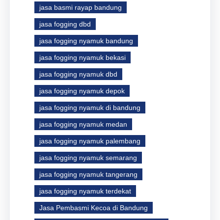
jasa basmi rayap bandung
jasa fogging dbd
jasa fogging nyamuk bandung
jasa fogging nyamuk bekasi
jasa fogging nyamuk dbd
jasa fogging nyamuk depok
jasa fogging nyamuk di bandung
jasa fogging nyamuk medan
jasa fogging nyamuk palembang
jasa fogging nyamuk semarang
jasa fogging nyamuk tangerang
jasa fogging nyamuk terdekat
Jasa Pembasmi Kecoa di Bandung