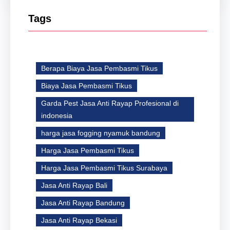
Tags
Berapa Biaya Jasa Pembasmi Tikus
Biaya Jasa Pembasmi Tikus
Garda Pest Jasa Anti Rayap Profesional di
indonesia
harga jasa fogging nyamuk bandung
Harga Jasa Pembasmi Tikus
Harga Jasa Pembasmi Tikus Surabaya
Jasa Anti Rayap Bali
Jasa Anti Rayap Bandung
Jasa Anti Rayap Bekasi