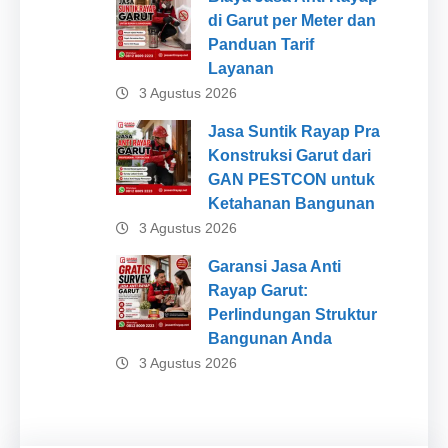
di Garut per Meter dan
Panduan Tarif
Layanan
3 Agustus 2026
Jasa Suntik Rayap Pra
Konstruksi Garut dari
GAN PESTCON untuk
Ketahanan Bangunan
3 Agustus 2026
Garansi Jasa Anti
Rayap Garut:
Perlindungan Struktur
Bangunan Anda
3 Agustus 2026