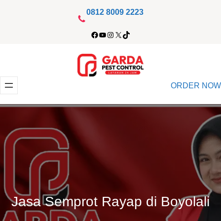
Lewati
0812 8009 2223
ke
Facebook
YouTube
Instagram
X
TikTok
konten
ORDER NOW
Jasa Semprot Rayap di Boyolali