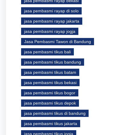
jasa pembasmi rayap bekasi
jasa pembasmi rayap di solo
jasa pembasmi rayap jakarta
jasa pembasmi rayap jogja
Jasa Pembasmi Tawon di Bandung
jasa pembasmi tikus bali
jasa pembasmi tikus bandung
jasa pembasmi tikus batam
jasa pembasmi tikus bekasi
jasa pembasmi tikus bogor
jasa pembasmi tikus depok
jasa pembasmi tikus di bandung
jasa pembasmi tikus jakarta
jasa pembasmi tikus jogja