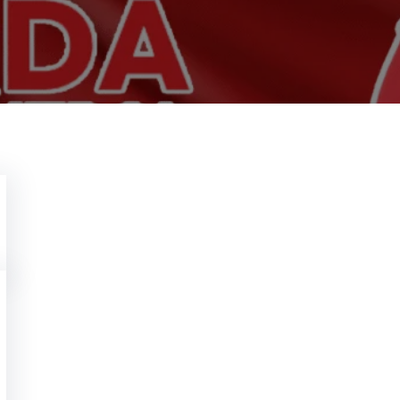
Jasa Anti Rayap
15 November 2024
Jasa Semprot Rayap di Jakarta
Control