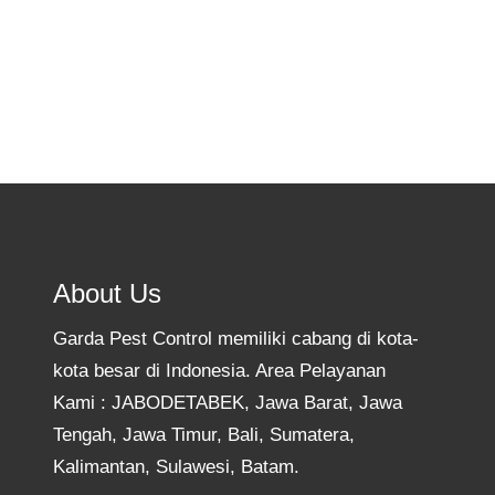
Cara Membasmi Rayap Laron
About Us
Garda Pest Control memiliki cabang di kota-
kota besar di Indonesia. Area Pelayanan
Kami : JABODETABEK, Jawa Barat, Jawa
Tengah, Jawa Timur, Bali, Sumatera,
Kalimantan, Sulawesi, Batam.