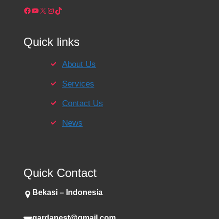
Facebook
YouTube
X
Instagram
TikTok
Quick links
About Us
Services
Contact Us
News
Quick Contact
Bekasi – Indonesia
gardapest@gmail.com