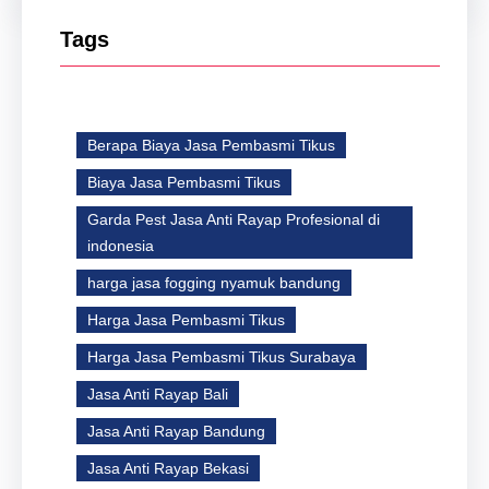
Tags
Berapa Biaya Jasa Pembasmi Tikus
Biaya Jasa Pembasmi Tikus
Garda Pest Jasa Anti Rayap Profesional di
indonesia
harga jasa fogging nyamuk bandung
Harga Jasa Pembasmi Tikus
Harga Jasa Pembasmi Tikus Surabaya
Jasa Anti Rayap Bali
Jasa Anti Rayap Bandung
Jasa Anti Rayap Bekasi