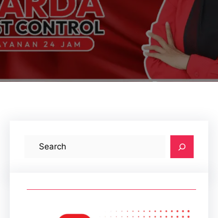
C
a
r
i