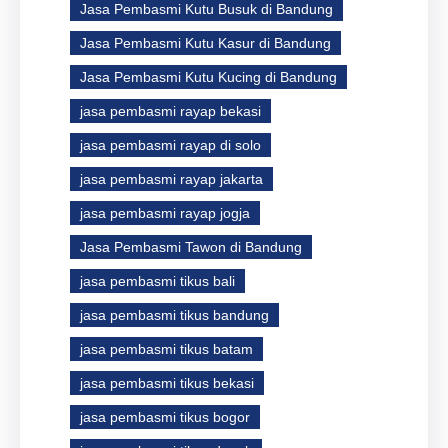
Jasa Pembasmi Kutu Busuk di Bandung
Jasa Pembasmi Kutu Kasur di Bandung
Jasa Pembasmi Kutu Kucing di Bandung
jasa pembasmi rayap bekasi
jasa pembasmi rayap di solo
jasa pembasmi rayap jakarta
jasa pembasmi rayap jogja
Jasa Pembasmi Tawon di Bandung
jasa pembasmi tikus bali
jasa pembasmi tikus bandung
jasa pembasmi tikus batam
jasa pembasmi tikus bekasi
jasa pembasmi tikus bogor