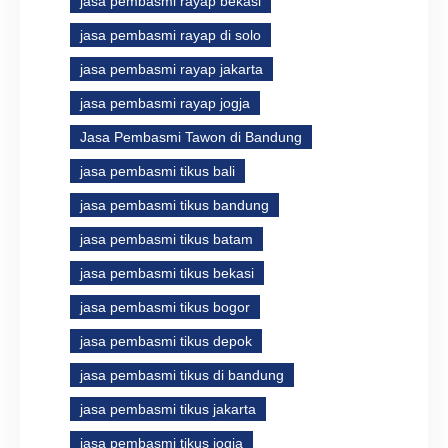
jasa pembasmi rayap bekasi
jasa pembasmi rayap di solo
jasa pembasmi rayap jakarta
jasa pembasmi rayap jogja
Jasa Pembasmi Tawon di Bandung
jasa pembasmi tikus bali
jasa pembasmi tikus bandung
jasa pembasmi tikus batam
jasa pembasmi tikus bekasi
jasa pembasmi tikus bogor
jasa pembasmi tikus depok
jasa pembasmi tikus di bandung
jasa pembasmi tikus jakarta
jasa pembasmi tikus jogja