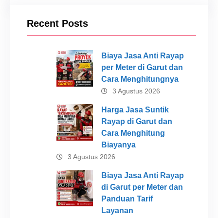
Recent Posts
Biaya Jasa Anti Rayap
per Meter di Garut dan
Cara Menghitungnya
3 Agustus 2026
Harga Jasa Suntik
Rayap di Garut dan
Cara Menghitung
Biayanya
3 Agustus 2026
Biaya Jasa Anti Rayap
di Garut per Meter dan
Panduan Tarif
Layanan