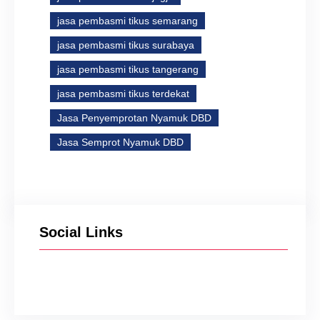
jasa pembasmi tikus semarang
jasa pembasmi tikus surabaya
jasa pembasmi tikus tangerang
jasa pembasmi tikus terdekat
Jasa Penyemprotan Nyamuk DBD
Jasa Semprot Nyamuk DBD
Social Links
Facebook
Instagram
X
TikTok
YouTube