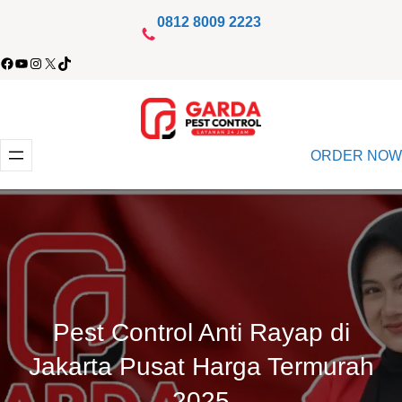
Lewati
0812 8009 2223
ke
acebook
YouTube
Instagram
X
TikTok
konten
ORDER NOW
Pest Control Anti Rayap di
Jakarta Pusat Harga Termurah
2025