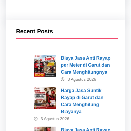
Recent Posts
Biaya Jasa Anti Rayap
per Meter di Garut dan
Cara Menghitungnya
3 Agustus 2026
Harga Jasa Suntik
Rayap di Garut dan
Cara Menghitung
Biayanya
3 Agustus 2026
Biaya Jasa Anti Rayap