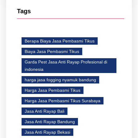
Tags
Berapa Biaya Jasa Pembasmi Tikus
Biaya Jasa Pembasmi Tikus
Garda Pest Jasa Anti Rayap Profesional di
indonesia
harga jasa fogging nyamuk bandung
Harga Jasa Pembasmi Tikus
Harga Jasa Pembasmi Tikus Surabaya
Jasa Anti Rayap Bali
Jasa Anti Rayap Bandung
Jasa Anti Rayap Bekasi