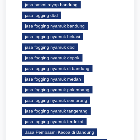
jasa basmi rayap bandung
jasa fogging dbd
jasa fogging nyamuk bandung
jasa fogging nyamuk bekasi
jasa fogging nyamuk dbd
jasa fogging nyamuk depok
jasa fogging nyamuk di bandung
jasa fogging nyamuk medan
jasa fogging nyamuk palembang
jasa fogging nyamuk semarang
jasa fogging nyamuk tangerang
jasa fogging nyamuk terdekat
Jasa Pembasmi Kecoa di Bandung