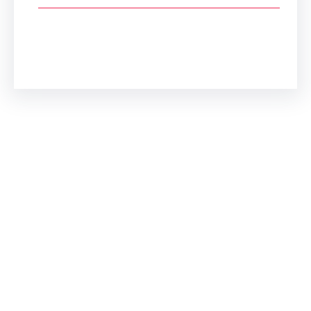
Facebook
Instagram
X
TikTok
YouTube
Jasa Anti Rayap
0812-8009-2221