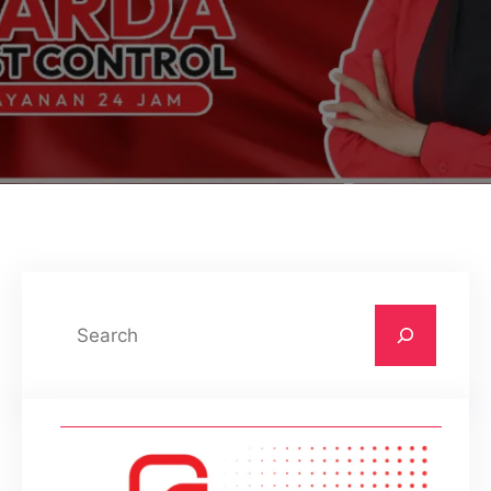
C
a
r
i