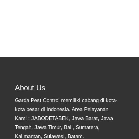
, 
sewa mesin fogging
tempat sewa fogging di bekasi
About Us
Garda Pest Control memiliki cabang di kota-
kota besar di Indonesia. Area Pelayanan
Kami : JABODETABEK, Jawa Barat, Jawa
Tengah, Jawa Timur, Bali, Sumatera,
Kalimantan, Sulawesi, Batam.