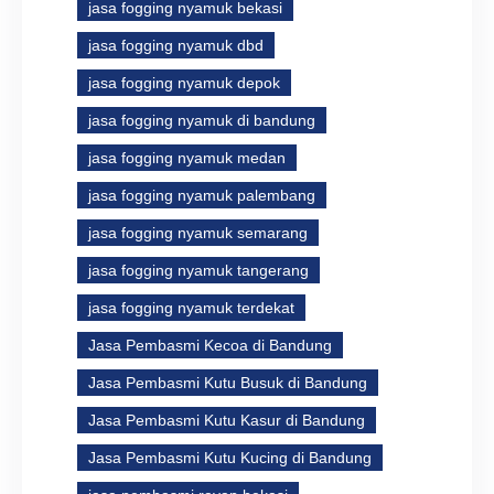
jasa fogging nyamuk bekasi
jasa fogging nyamuk dbd
jasa fogging nyamuk depok
jasa fogging nyamuk di bandung
jasa fogging nyamuk medan
jasa fogging nyamuk palembang
jasa fogging nyamuk semarang
jasa fogging nyamuk tangerang
jasa fogging nyamuk terdekat
Jasa Pembasmi Kecoa di Bandung
Jasa Pembasmi Kutu Busuk di Bandung
Jasa Pembasmi Kutu Kasur di Bandung
Jasa Pembasmi Kutu Kucing di Bandung