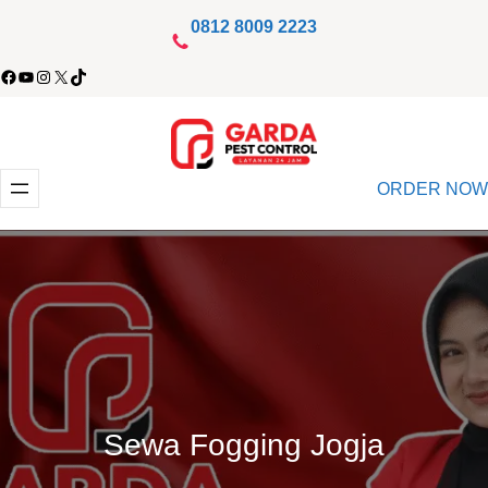
Lewati
0812 8009 2223
ke
acebook
YouTube
Instagram
X
TikTok
konten
ORDER NOW
Sewa Fogging Jogja