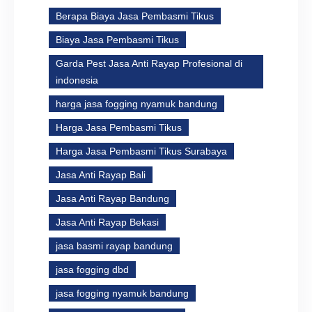
Berapa Biaya Jasa Pembasmi Tikus
Biaya Jasa Pembasmi Tikus
Garda Pest Jasa Anti Rayap Profesional di
indonesia
harga jasa fogging nyamuk bandung
Harga Jasa Pembasmi Tikus
Harga Jasa Pembasmi Tikus Surabaya
Jasa Anti Rayap Bali
Jasa Anti Rayap Bandung
Jasa Anti Rayap Bekasi
jasa basmi rayap bandung
jasa fogging dbd
jasa fogging nyamuk bandung