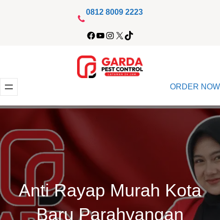
Lewati
0812 8009 2223
ke
Facebook
YouTube
Instagram
X
TikTok
konten
ORDER NOW
Anti Rayap Murah Kota
Baru Parahyangan