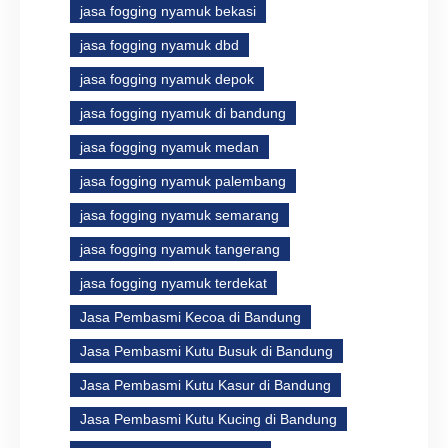
jasa fogging nyamuk bekasi
jasa fogging nyamuk dbd
jasa fogging nyamuk depok
jasa fogging nyamuk di bandung
jasa fogging nyamuk medan
jasa fogging nyamuk palembang
jasa fogging nyamuk semarang
jasa fogging nyamuk tangerang
jasa fogging nyamuk terdekat
Jasa Pembasmi Kecoa di Bandung
Jasa Pembasmi Kutu Busuk di Bandung
Jasa Pembasmi Kutu Kasur di Bandung
Jasa Pembasmi Kutu Kucing di Bandung