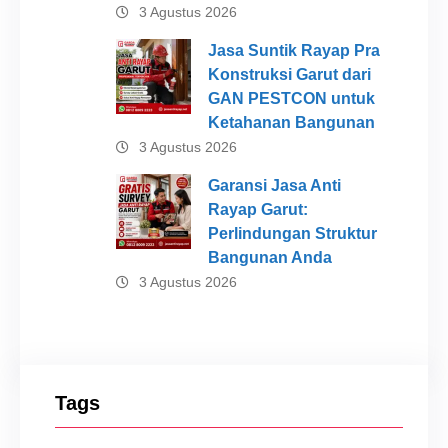
3 Agustus 2026
Jasa Suntik Rayap Pra
Konstruksi Garut dari
GAN PESTCON untuk
Ketahanan Bangunan
3 Agustus 2026
Garansi Jasa Anti
Rayap Garut:
Perlindungan Struktur
Bangunan Anda
3 Agustus 2026
Tags