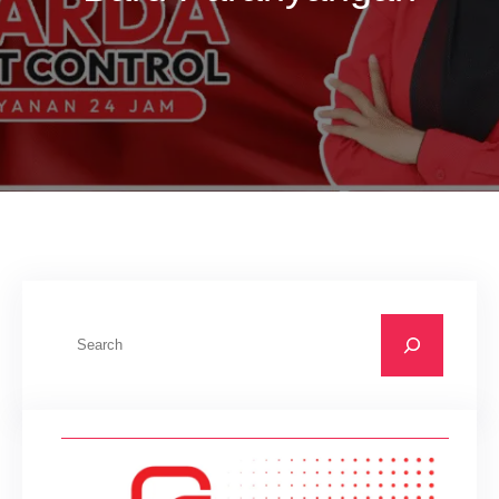
C
a
r
i