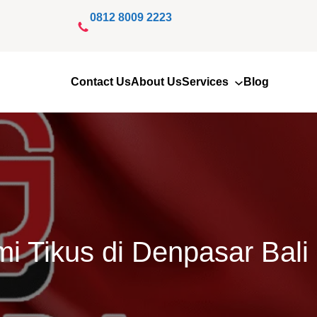
0812 8009 2223
Contact Us
About Us
Services
Blog
 Tikus di Denpasar Bali