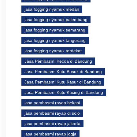
jasa fogging nyamuk medan
jasa fogging nyamuk palembang
jasa fogging nyamuk semarang
jasa fogging nyamuk tangerang
jasa fogging nyamuk terdekat
Jasa Pembasmi Kecoa di Bandung
Jasa Pembasmi Kutu Busuk di Bandung
Jasa Pembasmi Kutu Kasur di Bandung
Jasa Pembasmi Kutu Kucing di Bandung
jasa pembasmi rayap bekasi
jasa pembasmi rayap di solo
jasa pembasmi rayap jakarta
jasa pembasmi rayap jogja