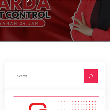
C
a
r
i