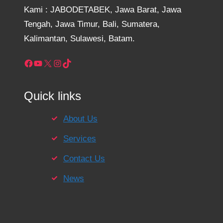
Kami : JABODETABEK, Jawa Barat, Jawa
Tengah, Jawa Timur, Bali, Sumatera,
Kalimantan, Sulawesi, Batam.
Facebook
YouTube
X
Instagram
TikTok
Quick links
About Us
Services
Contact Us
News