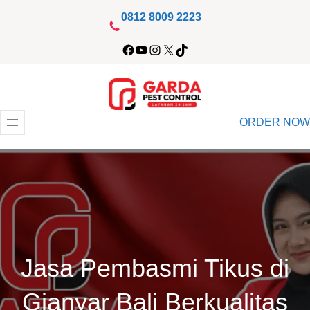
Lewati
0812 8009 2223
ke
Facebook
YouTube
Instagram
X
TikTok
konten
ORDER NOW
Jasa Pembasmi Tikus di
Gianyar Bali Berkualitas