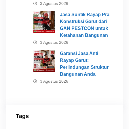
3 Agustus 2026
Jasa Suntik Rayap Pra
Konstruksi Garut dari
GAN PESTCON untuk
Ketahanan Bangunan
3 Agustus 2026
Garansi Jasa Anti
Rayap Garut:
Perlindungan Struktur
Bangunan Anda
3 Agustus 2026
Tags