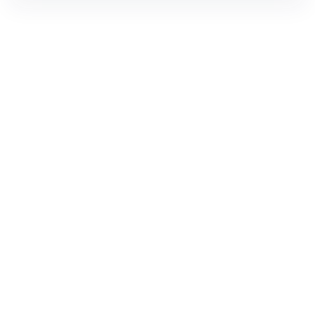
Jasa Pembasmi