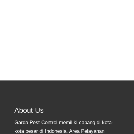
tikus. Masalah tikus bukan hanya
soal gangguan, tetapi juga ancaman
serius…
Know More
About Us
Garda Pest Control memiliki cabang di kota-
kota besar di Indonesia. Area Pelayanan