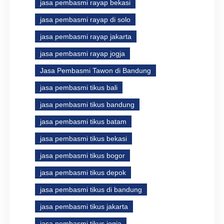
jasa pembasmi rayap bekasi
jasa pembasmi rayap di solo
jasa pembasmi rayap jakarta
jasa pembasmi rayap jogja
Jasa Pembasmi Tawon di Bandung
jasa pembasmi tikus bali
jasa pembasmi tikus bandung
jasa pembasmi tikus batam
jasa pembasmi tikus bekasi
jasa pembasmi tikus bogor
jasa pembasmi tikus depok
jasa pembasmi tikus di bandung
jasa pembasmi tikus jakarta
jasa pembasmi tikus jogja