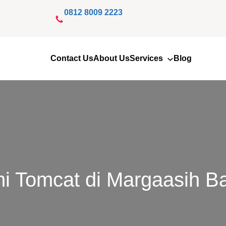
0812 8009 2223
Contact Us
About Us
Services
Blog
i Tomcat di Margaasih B