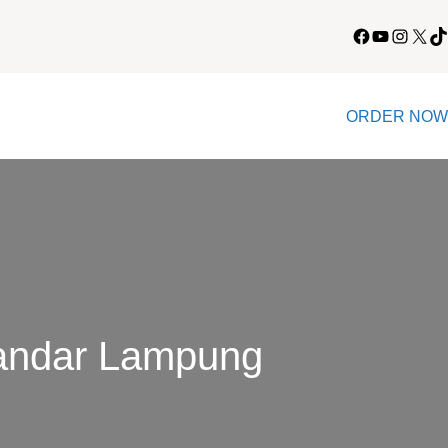
Facebook
YouTube
Instagram
X
TikTok
ORDER NOW
andar Lampung