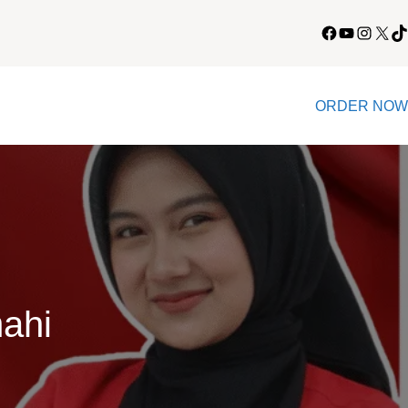
Facebook
YouTube
Instagram
X
TikTok
ORDER NOW
ahi