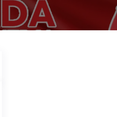
Biaya Jasa Disinfektan di
Jasa Anti Rayap
Des 16, 2023
Kasus Terpapar Covid terus Meningkat, La
Biaya Jasa Disinfektan di Cimahi Hubung
Covid Varian Baru Oleh Ahlinya. Kami dari
Control Cabang Bandung adalah Perusahaa