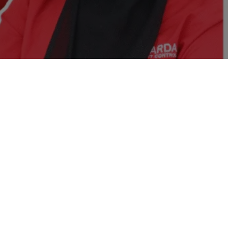
 Cimahi
kukan Pencegahan jika anda memerlukan Info
i GARDA PEST : 0812 8009 2221 Cegah Virus
 PT Garda Agata Nusantara atau Garda Pest
n Jasa Pengendali Hama, Virus dan Vektor