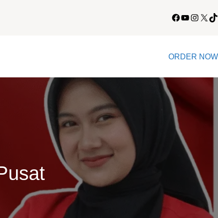
Facebook
YouTube
Instagram
X
TikTok
ORDER NOW
Pusat