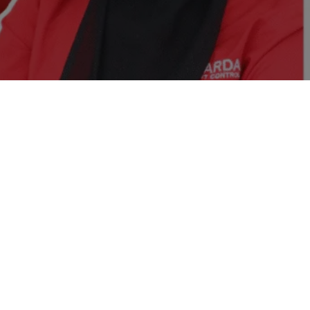
arta Pusat
mah? Menemukan Sarang Tawon di Tempat Anda
at Layanan Jasa Pembasmi Tawon Jakarta
2223 Basmi Tawon dan Sarangnya Oleh
 Perusahaan Jasa Pembasmi Hama yang