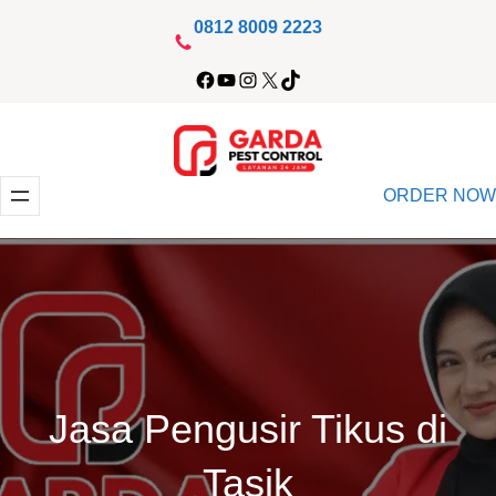
Lewati
0812 8009 2223
ke
Facebook
YouTube
Instagram
X
TikTok
konten
ORDER NOW
Jasa Pengusir Tikus di
Tasik