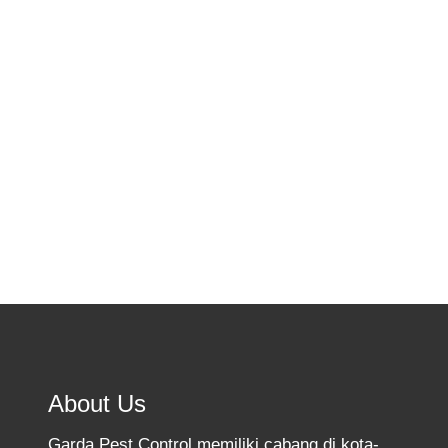
Disinfeksi Virus Covid Varian Baru
Garda Pest Control mempunyai
metode terlengkap dalam menangani
atau mencegah virus covid varian…
Know More
About Us
Garda Pest Control memiliki cabang di kota-