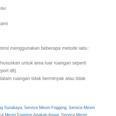
kau
hami
trol menggunakan beberapa metode iaitu :
ususkan untuk area luar ruangan seperti
ort dll)
alam ruangan tidak berminyak atau tidak
ng Surabaya
, 
Service Mesin Fogging
, 
Service Mesin
ice Mesin Fogging Apakah Aman
, 
Service Mesin