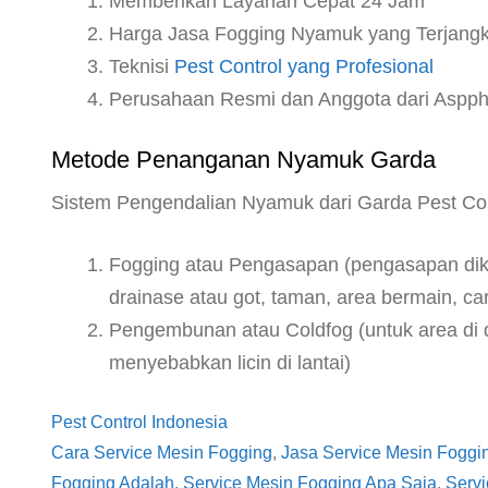
Memberikan Layanan Cepat 24 Jam
Harga Jasa Fogging Nyamuk yang Terjang
Teknisi
Pest Control yang Profesional
Perusahaan Resmi dan Anggota dari Aspp
Metode Penanganan Nyamuk Garda
Sistem Pengendalian Nyamuk dari Garda Pest Con
Fogging atau Pengasapan (pengasapan dikh
drainase atau got, taman, area bermain, carp
Pengembunan atau Coldfog (untuk area di d
menyebabkan licin di lantai)
Pest Control Indonesia
Cara Service Mesin Fogging
, 
Jasa Service Mesin Foggi
Fogging Adalah
, 
Service Mesin Fogging Apa Saja
, 
Serv