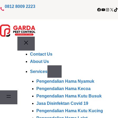
Lewati
0812 8009 2223
Facebook
YouTube
Instag
X
Ti
ke
konten
Contact Us
About Us
Services
Pengendalian Hama Nyamuk
Pengendalian Hama Kecoa
Pengendalian Hama Kutu Busuk
Jasa Disinfektan Covid 19
Pengendalian Hama Kutu Kucing