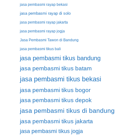
jasa pembasmi rayap bekasi
jasa pembasmi rayap di solo
jasa pembasmi rayap jakarta
jasa pembasmi rayap jogja
Jasa Pembasmi Tawon di Bandung
jasa pembasmi tikus bali
jasa pembasmi tikus bandung
jasa pembasmi tikus batam
jasa pembasmi tikus bekasi
jasa pembasmi tikus bogor
jasa pembasmi tikus depok
jasa pembasmi tikus di bandung
jasa pembasmi tikus jakarta
jasa pembasmi tikus jogja