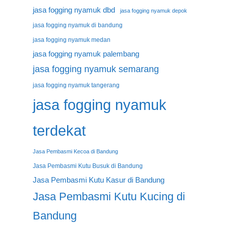
jasa fogging nyamuk dbd
jasa fogging nyamuk depok
jasa fogging nyamuk di bandung
jasa fogging nyamuk medan
jasa fogging nyamuk palembang
jasa fogging nyamuk semarang
jasa fogging nyamuk tangerang
jasa fogging nyamuk
terdekat
Jasa Pembasmi Kecoa di Bandung
Jasa Pembasmi Kutu Busuk di Bandung
Jasa Pembasmi Kutu Kasur di Bandung
Jasa Pembasmi Kutu Kucing di
Bandung