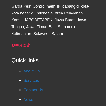
Garda Pest Control memiliki cabang di kota-
kota besar di Indonesia. Area Pelayanan
Kami : JABODETABEK, Jawa Barat, Jawa
Tengah, Jawa Timur, Bali, Sumatera,
Kalimantan, Sulawesi, Batam.
Facebook
YouTube
X
Instagram
TikTok
Quick links
About Us
Services
Contact Us
News