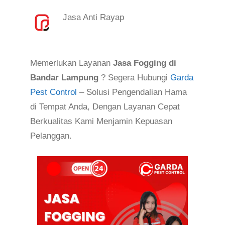
Jasa Anti Rayap
Memerlukan Layanan
Jasa Fogging di
Bandar Lampung
? Segera Hubungi
Garda
Pest Control
– Solusi Pengendalian Hama
di Tempat Anda, Dengan Layanan Cepat
Berkualitas Kami Menjamin Kepuasan
Pelanggan.