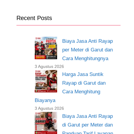
Recent Posts
Biaya Jasa Anti Rayap
per Meter di Garut dan
Cara Menghitungnya
3 Agustus 2026
Harga Jasa Suntik
Rayap di Garut dan
Cara Menghitung
Biayanya
3 Agustus 2026
Biaya Jasa Anti Rayap
di Garut per Meter dan
Panduan Tarif Layanan