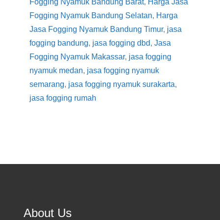
Fogging Nyamuk Bandung Barat
, 
Harga Jasa
Fogging Nyamuk Bandung Selatan
, 
Harga
Jasa Fogging Nyamuk Bandung Timur
, 
jasa
fogging bandung
, 
jasa fogging dbd
, 
Jasa
Fogging Nyamuk Makassar
, 
jasa fogging
nyamuk medan
, 
jasa fogging nyamuk
semarang
, 
jasa fogging nyamuk surakarta
, 
jasa fogging rumah
About Us