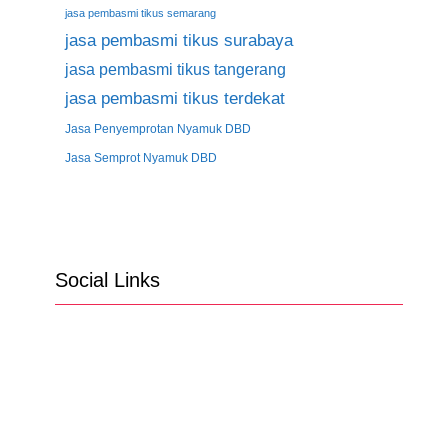
jasa pembasmi tikus semarang
jasa pembasmi tikus surabaya
jasa pembasmi tikus tangerang
jasa pembasmi tikus terdekat
Jasa Penyemprotan Nyamuk DBD
Jasa Semprot Nyamuk DBD
Social Links
Facebook
Instagram
X
TikTok
YouTube